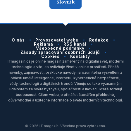
Slovník
O nás
Provozovatel webu
Redakce
Reklama
RSS kanál
Všeobecné podmínky
Zásady zpracování osobních údajů
Cookies
Kontakty
ITmagazin.cz je online magazín zaměřený na digitální svět, moderní
technologie a vše, co ovlivňuje život v online prostředí. Přináší
novinky, zajímavosti, praktické návody i srozumitelná vysvětlení z
oblasti umělé inteligence, internetu, kybernetické bezpečnosti,
vědy, technologií a digitálních trendů. Věnuje se také významným
událostem ze světa byznysu, společnosti a inovací, které formují
budoucnost. Cílem webu je přinášet čtenářům přehledné,
důvěryhodné a užitečné informace o světě moderních technologií.
© 2026 IT magazín. Všechna práva vyhrazena.