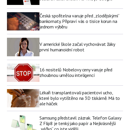
Česká spořitelna varuje před „zlodějskými“
bankomaty. Připraví vás o tisíce korun na
jednom výběru
V americké škole začal vychovávat žáky
první humanoidní robot
16 nositelů Nobelovy ceny varuje před
zhoubnou umělou inteligencí
Lékaři transplantovali pacientovi ucho,
které bylo vytištěno na 3D tiskárně. Má to
ale háček
Samsung představil zázrak. Telefon Galaxy
Z Flip8 je tenký jako papír a Nejkrásnější
„véčko“ co jste viděli