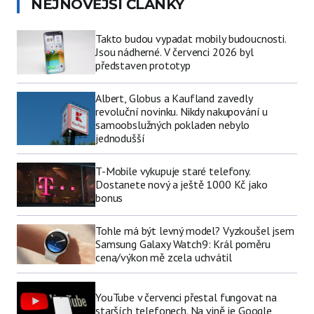
NEJNOVĚJŠÍ ČLÁNKY
Takto budou vypadat mobily budoucnosti.
Jsou nádherné. V červenci 2026 byl
představen prototyp
Albert, Globus a Kaufland zavedly
revoluční novinku. Nikdy nakupování u
samoobslužných pokladen nebylo
jednodušší
T-Mobile vykupuje staré telefony.
Dostanete nový a ještě 1000 Kč jako
bonus
Tohle má být levný model? Vyzkoušel jsem
Samsung Galaxy Watch9: Král poměru
cena/výkon mě zcela uchvátil
YouTube v červenci přestal fungovat na
starších telefonech. Na vině je Google