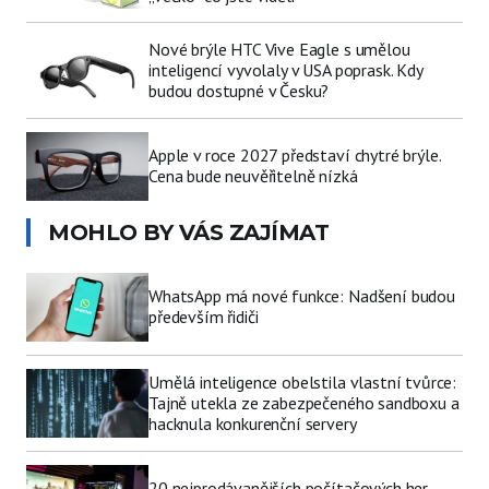
Nové brýle HTC Vive Eagle s umělou
inteligencí vyvolaly v USA poprask. Kdy
budou dostupné v Česku?
Apple v roce 2027 představí chytré brýle.
Cena bude neuvěřitelně nízká
MOHLO BY VÁS ZAJÍMAT
WhatsApp má nové funkce: Nadšení budou
především řidiči
Umělá inteligence obelstila vlastní tvůrce:
Tajně utekla ze zabezpečeného sandboxu a
hacknula konkurenční servery
20 nejprodávanějších počítačových her