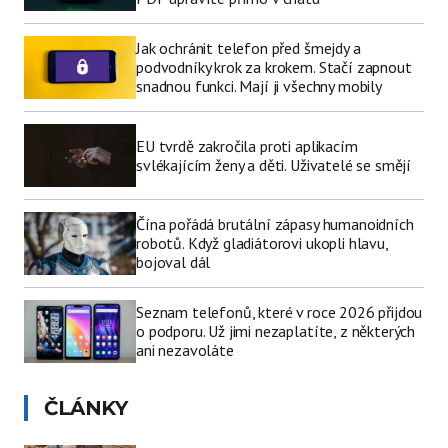
Jak ochránit telefon před šmejdy a
podvodníky krok za krokem. Stačí zapnout
snadnou funkci. Mají ji všechny mobily
EU tvrdě zakročila proti aplikacím
svlékajícím ženy a děti. Uživatelé se smějí
Čína pořádá brutální zápasy humanoidních
robotů. Když gladiátorovi ukopli hlavu,
bojoval dál
Seznam telefonů, které v roce 2026 přijdou
o podporu. Už jimi nezaplatíte, z některých
ani nezavoláte
ČLÁNKY