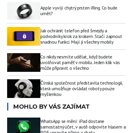
Apple vyvíjí chytrý prsten iRing. Co bude
umět?
Jak ochránit telefon před šmejdy a
podvodníky krok za krokem. Stačí zapnout
snadnou funkci. Mají ji všechny mobily
Co nikdy nesmíte udělat, když budete
uvolňovat paměť v mobilu. Jeden klik vás
může připravit o všechno
Čínská společnost představila technologii,
která umožňuje ovládat roboty pouze
myšlenkou
MOHLO BY VÁS ZAJÍMAT
WhatsApp se mění: iPad dostane
samostatný účet, v autě odpovíte hlasem a
PDF upravíte přímo v chatu