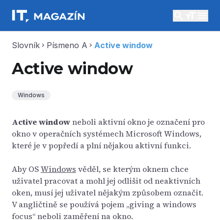
search
menu
Slovník
Písmeno A
Active window
chevron_right
chevron_right
Active window
Windows
Active window
neboli aktivní okno je označení pro
okno v operačních systémech Microsoft Windows,
které je v popředí a plní nějakou aktivní funkci.
Aby OS
Windows
věděl, se kterým oknem chce
uživatel pracovat a mohl jej odlišit od neaktivních
oken, musí jej uživatel nějakým způsobem označit.
V angličtině se používá pojem „giving a windows
focus“ neboli zaměření na okno.