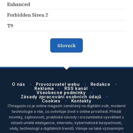
Enhanced
Forbidden Siren 2
T9
Slovník
O nás
Provozovatel webu
Redakce
Reklama
RSS kanál
Všeobecné podmínky
Zásady zpracování osobních údajů
Cookies
Kontakty
ITmagazin.cz je online magazín zaměřený na digitální svět, moderní
technologie a vše, co ovlivňuje život v online prostředí. Přináší
novinky, zajímavosti, praktické návody i srozumitelná vysvětlení z
oblasti umělé inteligence, internetu, kybernetické bezpečnosti,
vědy, technologií a digitálních trendů. Věnuje se také významným