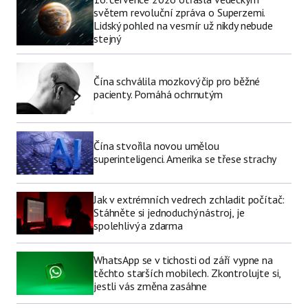
světem revoluční zpráva o Superzemi.
Lidský pohled na vesmír už nikdy nebude
stejný
Čína schválila mozkový čip pro běžné
pacienty. Pomáhá ochrnutým
Čína stvořila novou umělou
superinteligenci. Amerika se třese strachy
Jak v extrémních vedrech zchladit počítač:
Stáhněte si jednoduchý nástroj, je
spolehlivý a zdarma
WhatsApp se v tichosti od září vypne na
těchto starších mobilech. Zkontrolujte si,
jestli vás změna zasáhne