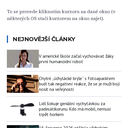
To se provede kliknutím kurzoru na dané okno (v
některých OS stačí kurzorem na okno najet).
NEJNOVĚJŠÍ ČLÁNKY
V americké škole začal vychovávat žáky
první humanoidní robot
Chytré „úchylácké brýle“ s fotoaparátem
budí tak negativní reakce, že se je muži bojí
nosit na veřejnosti
Lidl šokuje geniální vychytávkou za
padesátikorunu. Kdo má mobil, nemusí
trpět horkem
16. července 2026 otřásla vědeckým