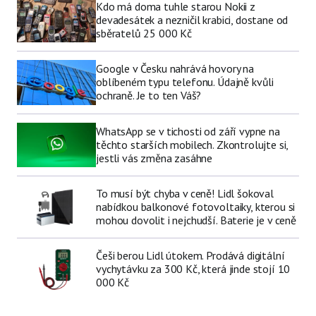
Kdo má doma tuhle starou Nokii z
devadesátek a nezničil krabici, dostane od
sběratelů 25 000 Kč
Google v Česku nahrává hovory na
oblíbeném typu telefonu. Údajně kvůli
ochraně. Je to ten Váš?
WhatsApp se v tichosti od září vypne na
těchto starších mobilech. Zkontrolujte si,
jestli vás změna zasáhne
To musí být chyba v ceně! Lidl šokoval
nabídkou balkonové fotovoltaiky, kterou si
mohou dovolit i nejchudší. Baterie je v ceně
Češi berou Lidl útokem. Prodává digitální
vychytávku za 300 Kč, která jinde stojí 10
000 Kč