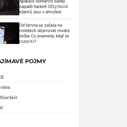
Aplikace Komerční banky
napadli hackeři. Účty tisíců
klientů jsou v ohrožení
Od června se začala na
mobilech objevovat modrá
tečka. Co znamená, když se
rozsvítí?
AJÍMAVÉ POJMY
ME
colon
 Sinclair
d