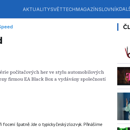
DALŠ
AKTUALITY
SVĚT
TECH
MAGAZÍN
SLOVNÍK
Č
Speed
d
série počítačových her ve stylu automobilových
jeny firmou EA Black Box a vydávány společností
ři focení špatně. Jde o typicky český zlozvyk. Přinášíme