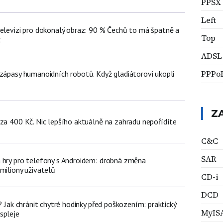
PPSX
Left
televizi pro dokonalý obraz: 90 % Čechů to má špatně a
Top
k
ADSL
PPPo
 zápasy humanoidních robotů. Když gladiátorovi ukopli
Z
 za 400 Kč. Nic lepšího aktuálně na zahradu nepořídíte
C&C
SAR
 hry pro telefony s Androidem: drobná změna
miliony uživatelů
CD-i
DCD
e? Jak chránit chytré hodinky před poškozením: praktický
MyIS
spleje