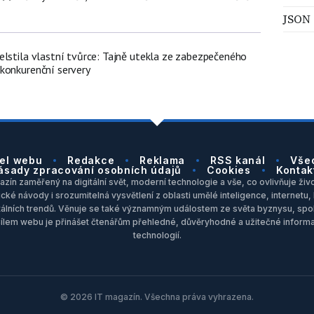
JSON
elstila vlastní tvůrce: Tajně utekla ze zabezpečeného
konkurenční servery
el webu
Redakce
Reklama
RSS kanál
Vše
ásady zpracování osobních údajů
Cookies
Kontak
zín zaměřený na digitální svět, moderní technologie a vše, co ovlivňuje život
ické návody i srozumitelná vysvětlení z oblasti umělé inteligence, internet
itálních trendů. Věnuje se také významným událostem ze světa byznysu, spol
Cílem webu je přinášet čtenářům přehledné, důvěryhodné a užitečné inform
technologií.
© 2026 IT magazín. Všechna práva vyhrazena.