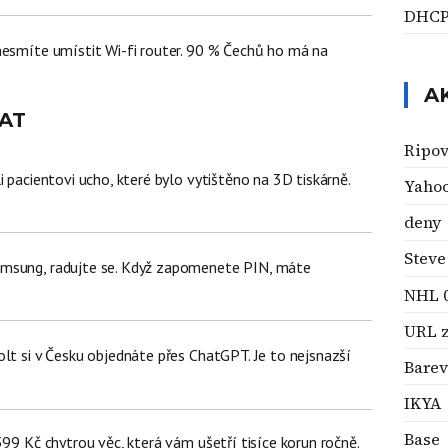
DHC
nesmíte umístit Wi-fi router. 90 % Čechů ho má na
A
AT
Ripov
i pacientovi ucho, které bylo vytištěno na 3D tiskárně.
Yahoo
deny
Steve
msung, radujte se. Když zapomenete PIN, máte
NHL 
URL 
lt si v Česku objednáte přes ChatGPT. Je to nejsnazší
Barev
IKYA
Base
399 Kč chytrou věc, která vám ušetří tisíce korun ročně.