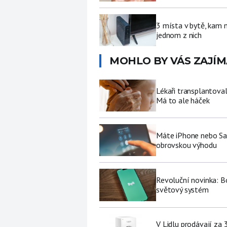
3 místa v bytě, kam 
jednom z nich
MOHLO BY VÁS ZAJÍM
Lékaři transplantoval
Má to ale háček
Máte iPhone nebo Sa
obrovskou výhodu
Revoluční novinka: Bo
světový systém
V Lidlu prodávají za 