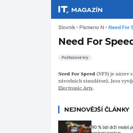
Slovník
Písmeno N
Need For 
chevron_right
chevron_right
Need For Spee
Počítačové hry
Need For Speed
(NFS) je název 
závodních simulátorů. Jsou vyví
Electronic Arts
.
NEJNOVĚJŠÍ ČLÁNKY
90 % lidí drží mobil p
správný postup