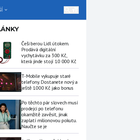
search
Í
expand_more
LÁNKY
Češi berou Lidl útokem.
Prodává digitální
vychytávku za 300 Kč,
která jinde stojí 10 000 Kč
T-Mobile vykupuje staré
telefony. Dostanete nový a
ještě 1000 Kč jako bonus
Po těchto pár slovech musí
prodejci po telefonu
okamžitě zavěsit, jinak
zaplatí milionovou pokutu.
Naučte se je