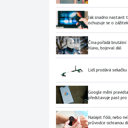
Jak snadno nastavit 
ochuzuje se o zážite
Čína pořádá brutální
hlavu, bojoval dál
Lidl prodává sekačku
Google mění pravidla
představuje past pro 
Nalepit fólii, nebo n
průvodce ochranou di