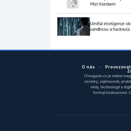
Mizí bleskem
Umělá inteligence ob
sandboxu a hacknula 
O nás
Provozovat
Z
ITmagazin.cz je online maga
novinky, zajímavosti, prakt
vědy, technologií a dig
formují budoucnost. 