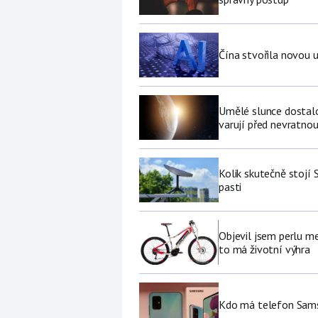
Čína stvořila novou u
Umělé slunce dostalo 
varují před nevratno
Kolik skutečně stojí 
pasti
Objevil jsem perlu me
to má životní výhra
Kdo má telefon Sams