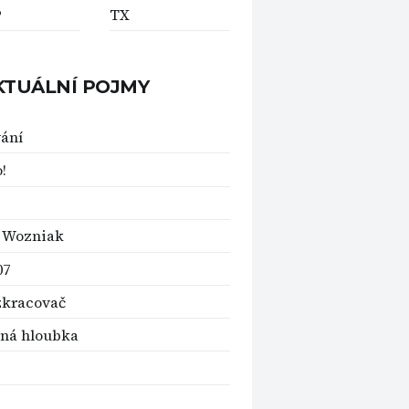
P
TX
KTUÁLNÍ POJMY
ání
!
 Wozniak
07
zkracovač
ná hloubka