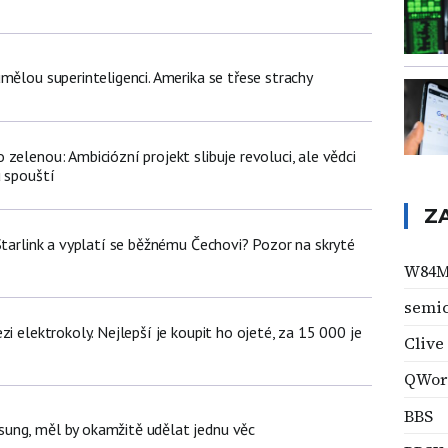
mělou superinteligenci. Amerika se třese strachy
zelenou: Ambiciózní projekt slibuje revoluci, ale vědci
u spouští
Z
Starlink a vyplatí se běžnému Čechovi? Pozor na skryté
W84
semi
zi elektrokoly. Nejlepší je koupit ho ojeté, za 15 000 je
Clive
QWor
BBS
ung, měl by okamžitě udělat jednu věc