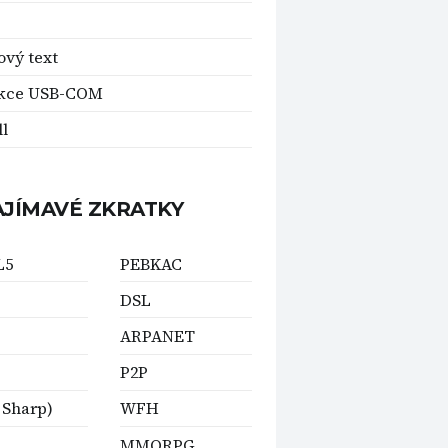
ový text
kce USB-COM
ll
AJÍMAVÉ ZKRATKY
L5
PEBKAC
DSL
ARPANET
P2P
 Sharp)
WFH
MMORPG