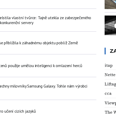
elstila vlastní tvůrce: Tajně utekla ze zabezpečeného
konkurenční servery
se přiblížila k záhadnému objektu poblíž Země
Z
itap
tenů použije umělou inteligenci k omlazení herců
Nette
Lifta
echny milovníky Samsung Galaxy. Tohle nám výrobci
cca
View
ro učení cizích jazyků
The 