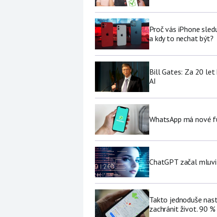
Proč vás iPhone sledu
a kdy to nechat být?
Bill Gates: Za 20 le
AI
WhatsApp má nové fu
ChatGPT začal mluvit 
Takto jednoduše nast
zachránit život. 90 %