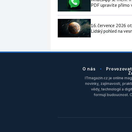
PDF upravíte přímo 
16. července 2026 ot
Lidský pohled na vesm
O nás
Provozovat
Z
ITmagazin.cz je online maga
novinky, zajímavosti, prakt
vědy, technologií a dig
formují budoucnost. 