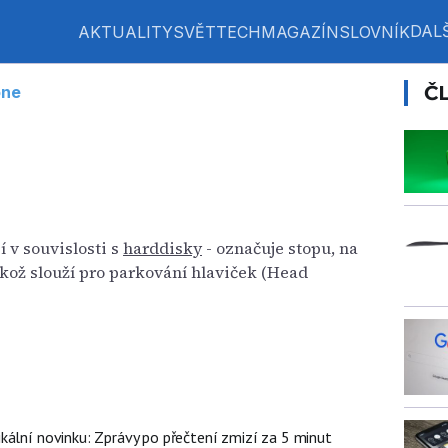
DALŠ
AKTUALITY
SVĚT
TECH
MAGAZÍN
SLOVNÍK
Č
one
í v souvislosti s
harddisky
- označuje stopu, na
ikož slouží pro parkování hlaviček (Head
kální novinku: Zprávy po přečtení zmizí za 5 minut