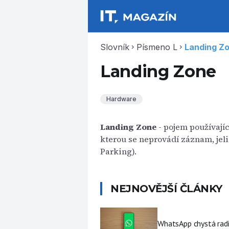
Slovník
Písmeno L
Landing Z
chevron_right
chevron_right
Landing Zone
Hardware
Landing Zone
- pojem používajíc
kterou se neprovádí záznam, jel
Parking).
NEJNOVĚJŠÍ ČLÁNKY
WhatsApp chystá radi