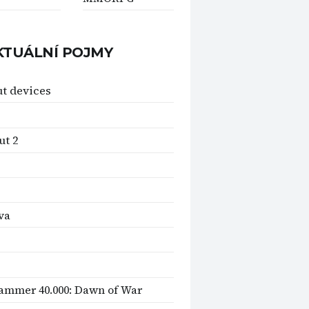
KTUÁLNÍ POJMY
t devices
ut 2
va
mmer 40.000: Dawn of War