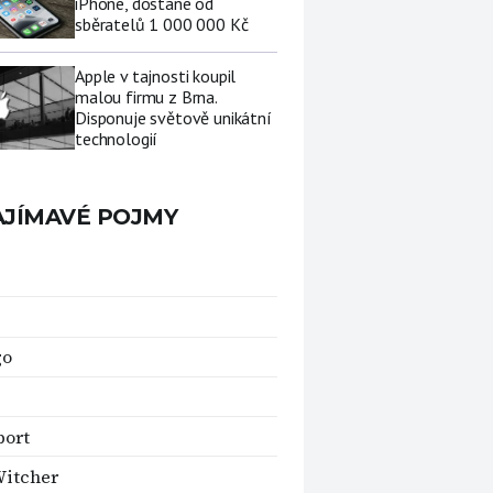
iPhone, dostane od
sběratelů 1 000 000 Kč
Apple v tajnosti koupil
malou firmu z Brna.
Disponuje světově unikátní
technologií
AJÍMAVÉ POJMY
go
port
Witcher