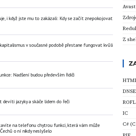
Avast
Zdroj
je, i když jste mu to zakázali: Kdy se začít znepokojovat
Redu
Z she
t kapitalismus v současné podobě přestane fungovat kvůli
Z
nkce: Nadšení budou především řidiči
HTM
DNSE
devíti jazyky a skáče lidem do řeči
ROFL
IC
C# (C
avíte na telefonu chytrou funkci, která vám může
 Čechů o ní nikdy neslyšelo
PIF