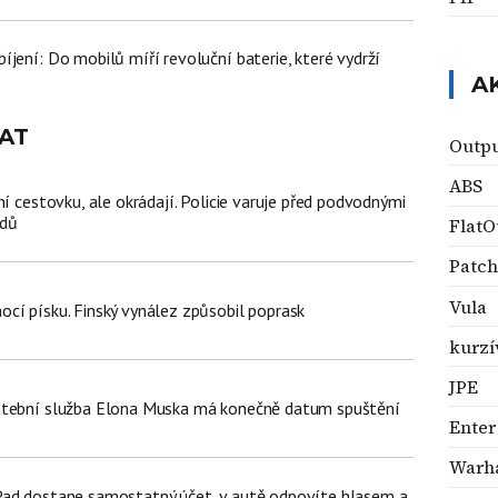
jení: Do mobilů míří revoluční baterie, které vydrží
A
AT
Outpu
ABS
ní cestovku, ale okrádají. Policie varuje před podvodnými
zdů
FlatO
Patch
Vula
cí písku. Finský vynález způsobil poprask
kurzí
JPE
atební služba Elona Muska má konečně datum spuštění
Enter
Warha
Pad dostane samostatný účet, v autě odpovíte hlasem a