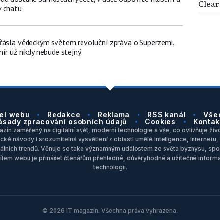
Clear
v chatu
řásla vědeckým světem revoluční zpráva o Superzemi.
ír už nikdy nebude stejný
el webu
Redakce
Reklama
RSS kanál
Vše
ásady zpracování osobních údajů
Cookies
Kontak
zín zaměřený na digitální svět, moderní technologie a vše, co ovlivňuje život
ické návody i srozumitelná vysvětlení z oblasti umělé inteligence, internet
itálních trendů. Věnuje se také významným událostem ze světa byznysu, spol
Cílem webu je přinášet čtenářům přehledné, důvěryhodné a užitečné inform
technologií.
© 2026 IT magazín. Všechna práva vyhrazena.