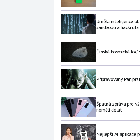
Umělá inteligence ob
sandboxu a hacknula 
Čínská kosmická loď 
Připravovaný Pán prs
Špatná zpráva pro vš
neměli dělat
Nejlepší AI aplikace p