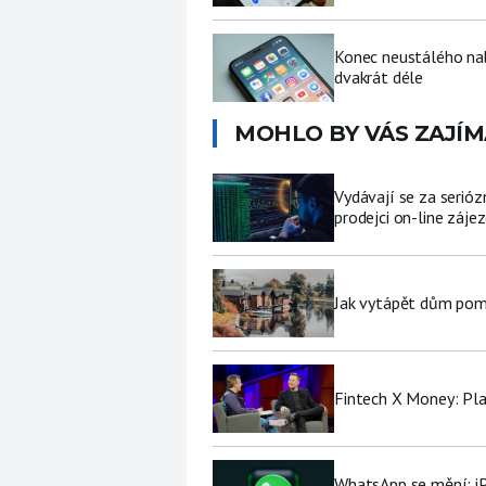
Konec neustálého nabí
dvakrát déle
MOHLO BY VÁS ZAJÍM
Vydávají se za serióz
prodejci on-line záje
Jak vytápět dům pomo
Fintech X Money: Pl
WhatsApp se mění: i