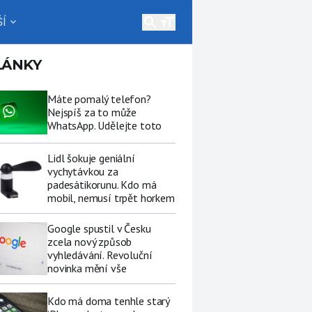
search
Í
expand_more
LÁNKY
Máte pomalý telefon?
Nejspíš za to může
WhatsApp. Udělejte toto
Lidl šokuje geniální
vychytávkou za
padesátikorunu. Kdo má
mobil, nemusí trpět horkem
Google spustil v Česku
zcela nový způsob
vyhledávání. Revoluční
novinka mění vše
Kdo má doma tenhle starý