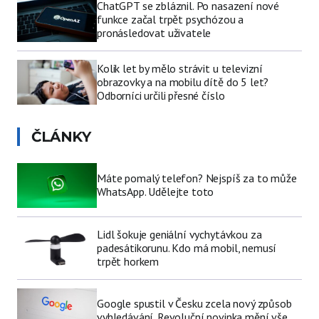
ChatGPT se zbláznil. Po nasazení nové
funkce začal trpět psychózou a
pronásledovat uživatele
Kolik let by mělo strávit u televizní
obrazovky a na mobilu dítě do 5 let?
Odborníci určili přesné číslo
ČLÁNKY
Máte pomalý telefon? Nejspíš za to může
WhatsApp. Udělejte toto
Lidl šokuje geniální vychytávkou za
padesátikorunu. Kdo má mobil, nemusí
trpět horkem
Google spustil v Česku zcela nový způsob
vyhledávání. Revoluční novinka mění vše