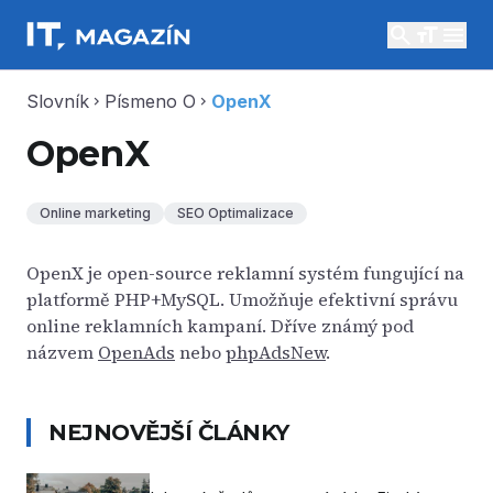
search
menu
Slovník
Písmeno O
OpenX
chevron_right
chevron_right
OpenX
Online marketing
SEO Optimalizace
OpenX je open-source reklamní systém fungující na
platformě PHP+MySQL. Umožňuje efektivní správu
online reklamních kampaní. Dříve známý pod
názvem
OpenAds
nebo
phpAdsNew
.
NEJNOVĚJŠÍ ČLÁNKY