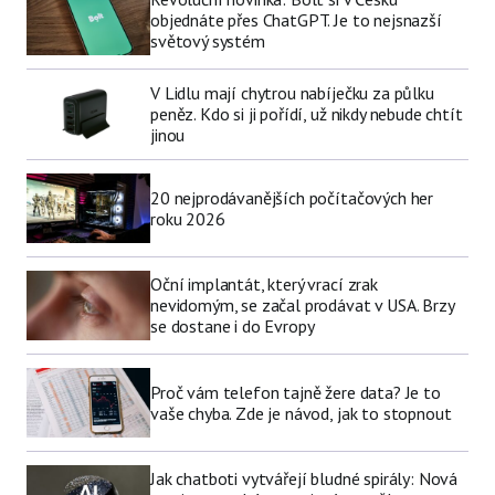
objednáte přes ChatGPT. Je to nejsnazší
světový systém
V Lidlu mají chytrou nabíječku za půlku
peněz. Kdo si ji pořídí, už nikdy nebude chtít
jinou
20 nejprodávanějších počítačových her
roku 2026
Oční implantát, který vrací zrak
nevidomým, se začal prodávat v USA. Brzy
se dostane i do Evropy
Proč vám telefon tajně žere data? Je to
vaše chyba. Zde je návod, jak to stopnout
Jak chatboti vytvářejí bludné spirály: Nová