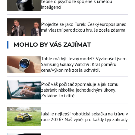
teorie o psychóze spojené s umělou
inteligencí
Projeďte se jako Turek: Český europoslanec
má vlastní parodickou hru. Je zcela zdarma
MOHLO BY VÁS ZAJÍMAT
Tohle má být levný model? Vyzkoušel jsem
Samsung Galaxy Watch9: Král poměru
cena/výkon mě zcela uchvátil
Proč váš počítač zpomaluje a jak tomu
zabránit několika jednoduchými úkony.
Zvládne to i dítě
Jaká je nejlepší robotická sekačka na trávu v
roce 2026? Náš výběr pro každý typ zahrady