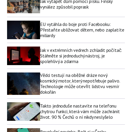
Jak vytápět dům pomocí písku. Finský
vynález způsobil poprask
EU vytáhla do boje proti Facebooku:
Přestaňte ubližovat dětem, nebo zaplatíte
miliardy
Jak v extrémních vedrech zchladit počítač:
Stáhněte si jednoduchý nástroj, je
spolehlivý a zdarma
Vědci testují na oběžné dráze nový
kosmický motor, který nepotřebuje palivo.
Technologie může otevřít lidstvu vesmír
dokořán
Takto jednoduše nastavíte na telefonu
chytrou funkci, která vám může zachránit
život. 90 % Čechů o ní nikdy neslyšelo
Revoluční novinka: Bolt si v Česku