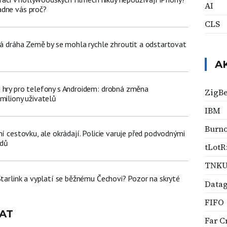
AI
adne vás proč?
CLS
žná dráha Země by se mohla rychle zhroutit a odstartovat
A
 hry pro telefony s Androidem: drobná změna
ZigB
miliony uživatelů
IBM
Burno
ní cestovku, ale okrádají. Policie varuje před podvodnými
zdů
tLotR
TNK
Starlink a vyplatí se běžnému Čechovi? Pozor na skryté
Data
FIFO
AT
Far C