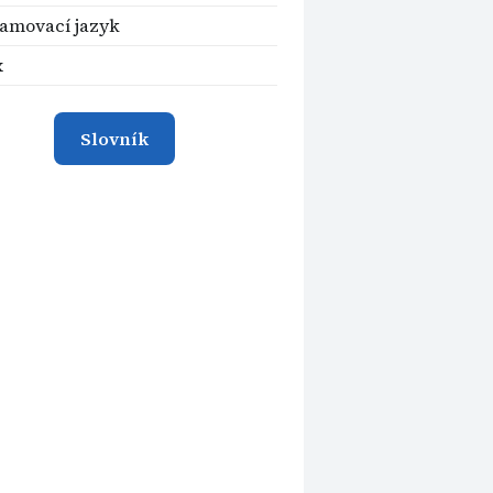
amovací jazyk
x
Slovník