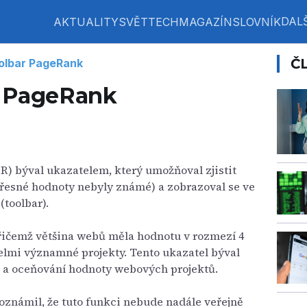
DALŠ
AKTUALITY
SVĚT
TECH
MAGAZÍN
SLOVNÍK
Č
olbar PageRank
r PageRank
) býval ukazatelem, který umožňoval zjistit
řesné hodnoty nebyly známé) a zobrazoval se ve
(toolbar).
řičemž většina webů měla hodnotu v rozmezí 4
elmi významné projekty. Tento ukazatel býval
u a oceňování hodnoty webových projektů.
oznámil, že tuto funkci nebude nadále veřejně