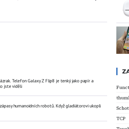
Z
zrak. Telefon Galaxy Z Flip8 je tenký jako papír a
o jste viděli
Funct
thum
 zápasy humanoidních robotů. Když gladiátorovi ukopli
Schot
TCP
Touch