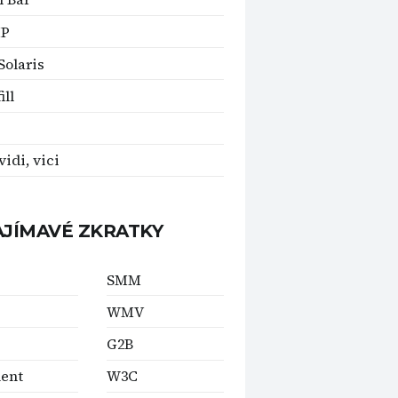
IP
olaris
ill
vidi, vici
AJÍMAVÉ ZKRATKY
SMM
WMV
G2B
ent
W3C