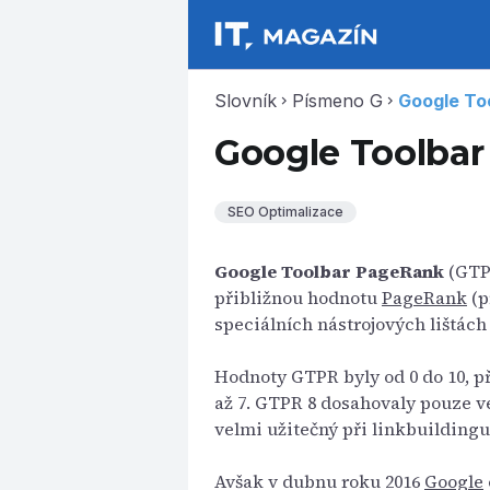
Slovník
Písmeno G
Google To
chevron_right
chevron_right
Google Toolba
SEO Optimalizace
Google Toolbar PageRank
(GTPR
přibližnou hodnotu
PageRank
(p
speciálních nástrojových lištách 
Hodnoty GTPR byly od 0 do 10, p
až 7. GTPR 8 dosahovaly pouze v
velmi užitečný při linkbuilding
Avšak v dubnu roku 2016
Google