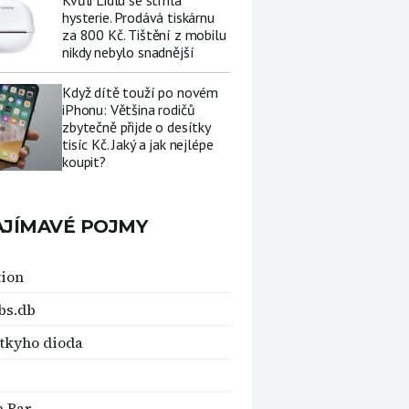
Kvůli Lidlu se strhla
hysterie. Prodává tiskárnu
za 800 Kč. Tištění z mobilu
nikdy nebylo snadnější
Když dítě touží po novém
iPhonu: Většina rodičů
zbytečně přijde o desítky
tisíc Kč. Jaký a jak nejlépe
koupit?
AJÍMAVÉ POJMY
ion
bs.db
tkyho dioda
 Bar