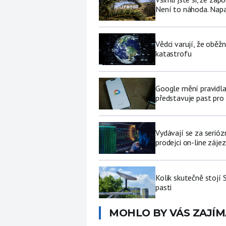
Není to náhoda. Nap
Vědci varují, že obě
katastrofu
Google mění pravidla
představuje past pro 
Vydávají se za serióz
prodejci on-line záje
Kolik skutečně stojí 
pasti
MOHLO BY VÁS ZAJÍM