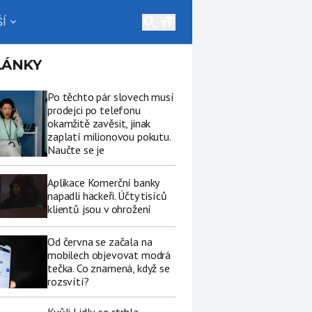
search
Í
expand_more
LÁNKY
Po těchto pár slovech musí
prodejci po telefonu
okamžitě zavěsit, jinak
zaplatí milionovou pokutu.
Naučte se je
Aplikace Komerční banky
napadli hackeři. Účty tisíců
klientů jsou v ohrožení
Od června se začala na
mobilech objevovat modrá
tečka. Co znamená, když se
rozsvítí?