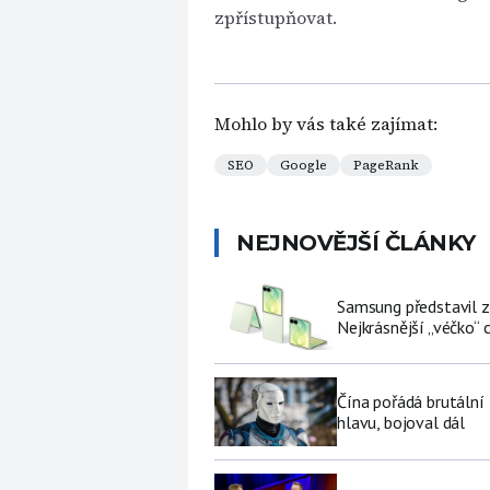
zpřístupňovat.
Mohlo by vás také zajímat:
SEO
Google
PageRank
NEJNOVĚJŠÍ ČLÁNKY
Samsung představil zá
Nejkrásnější „véčko“ c
Čína pořádá brutální
hlavu, bojoval dál