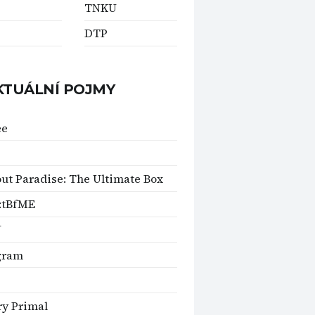
TNKU
DTP
KTUÁLNÍ POJMY
ee
ut Paradise: The Ultimate Box
:tBfME
U
gram
ry Primal