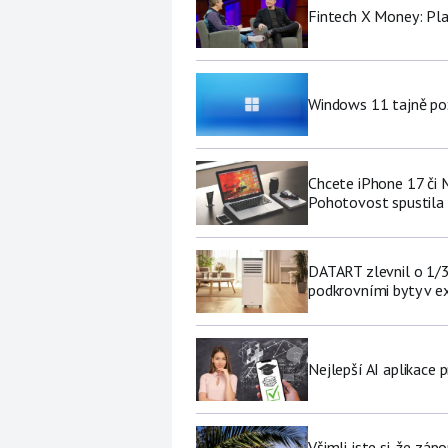
Fintech X Money: Pl
Windows 11 tajně pož
Chcete iPhone 17 či
Pohotovost spustila 
DATART zlevnil o 1/3 
podkrovními byty v e
Nejlepší AI aplikace p
Všimli jste si, že zá