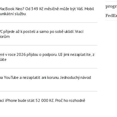
progr
 MacBook Neo? Od 349 Kč měsíčně může být Váš. Mobil
unikátní službu
FedE
C přijede až k posteli a samo po sobě uklidí. Vrací
niorům
é v roce 2026 přijdou o podporu. Už jimi nezaplatíte, z
láte
 na YouTube a nezaplatit ani korunu. Jednoduchý návod
ací iPhone bude stát 52 000 Kč. Proč ho rozhodně