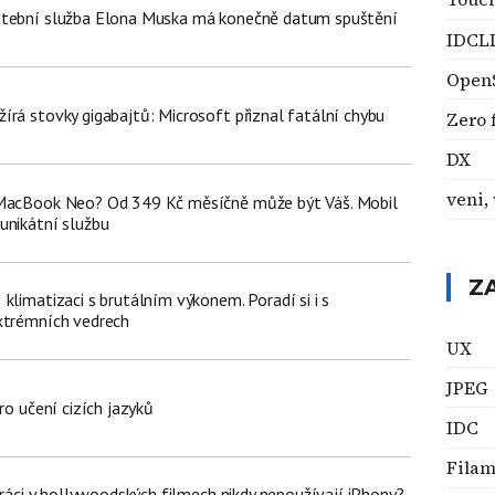
atební služba Elona Muska má konečně datum spuštění
IDCL
OpenS
írá stovky gigabajtů: Microsoft přiznal fatální chybu
Zero f
DX
veni, 
 MacBook Neo? Od 349 Kč měsíčně může být Váš. Mobil
unikátní službu
Z
klimatizaci s brutálním výkonem. Poradí si i s
xtrémních vedrech
UX
JPEG
ro učení cizích jazyků
IDC
Filam
poráci v hollywoodských filmech nikdy nepoužívají iPhony?