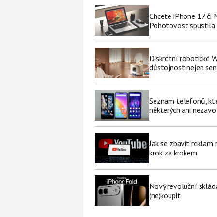
Chcete iPhone 17 či
Pohotovost spustila 
Diskrétní robotické W
důstojnost nejen se
Seznam telefonů, kter
některých ani nezavo
Jak se zbavit reklam
krok za krokem
Nový revoluční sklád
(ne)koupit