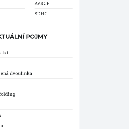
AVRCP
SDHC
KTUÁLNÍ POJMY
.txt
ená dvoulinka
folding
n
la