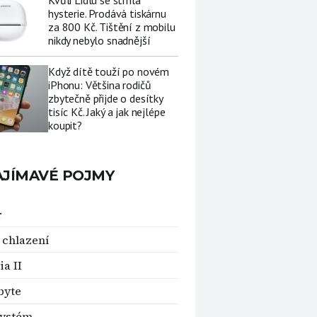
Kvůli Lidlu se strhla
hysterie. Prodává tiskárnu
za 800 Kč. Tištění z mobilu
nikdy nebylo snadnější
Když dítě touží po novém
iPhonu: Většina rodičů
zbytečně přijde o desítky
tisíc Kč. Jaký a jak nejlépe
koupit?
AJÍMAVÉ POJMY
r
 chlazení
ia II
byte
systém