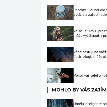
Recenze: SoundCore S
zvuk, ale zajistí i do
Volání a SMS i upros
může vytáhnout z pr
Vědci testují na oběž
Technologie může ote
Pokud váš telefon děl
MOHLO BY VÁS ZAJÍM
Umělá inteligence ob