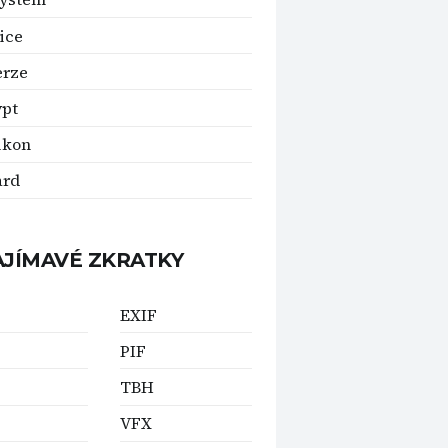
ice
erze
ypt
ikon
ard
AJÍMAVÉ ZKRATKY
EXIF
PIF
TBH
VFX