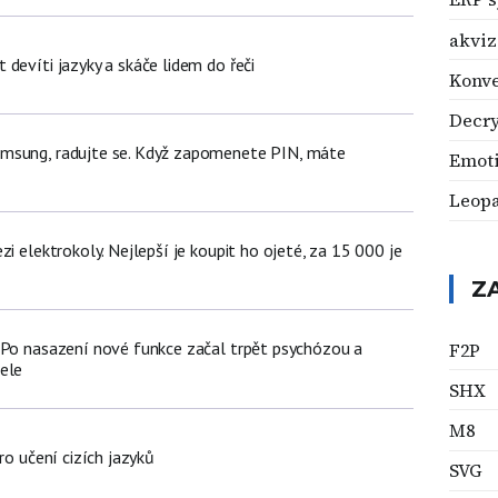
akviz
devíti jazyky a skáče lidem do řeči
Konv
Decr
msung, radujte se. Když zapomenete PIN, máte
Emot
Leop
zi elektrokoly. Nejlepší je koupit ho ojeté, za 15 000 je
Z
 Po nasazení nové funkce začal trpět psychózou a
F2P
ele
SHX
M8
ro učení cizích jazyků
SVG