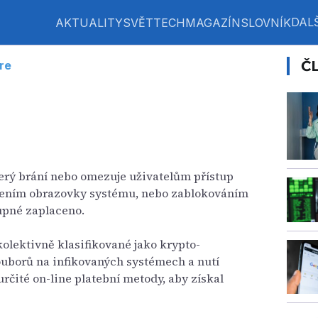
DALŠ
AKTUALITY
SVĚT
TECH
MAGAZÍN
SLOVNÍK
Č
re
terý brání nebo omezuje uživatelům přístup
mčením obrazovky systému, nebo zablokováním
upné zaplaceno.
olektivně klasifikované jako krypto-
souborů na infikovaných systémech a nutí
určité on-line platební metody, aby získal