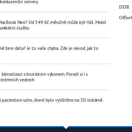
konkurenční servery
DDR
Offse
 MacBook Neo? Od 349 Kč měsíčně může být Váš. Mobil
unikátní službu
ě žere data? Je to vaše chyba. Zde je návod, jak to
klimatizaci s brutálním výkonem. Poradí si i s
xtrémních vedrech
i pacientovi ucho, které bylo vytištěno na 3D tiskárně.