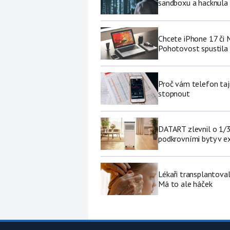
sandboxu a hacknula 
Chcete iPhone 17 či
Pohotovost spustila 
Proč vám telefon tajn
stopnout
DATART zlevnil o 1/3 
podkrovními byty v e
Lékaři transplantoval
Má to ale háček