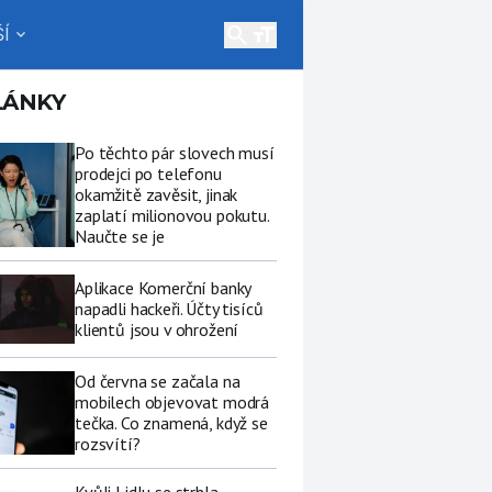
search
Í
expand_more
LÁNKY
Po těchto pár slovech musí
prodejci po telefonu
okamžitě zavěsit, jinak
zaplatí milionovou pokutu.
Naučte se je
Aplikace Komerční banky
napadli hackeři. Účty tisíců
klientů jsou v ohrožení
Od června se začala na
mobilech objevovat modrá
tečka. Co znamená, když se
rozsvítí?