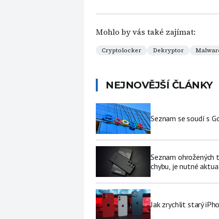
Mohlo by vás také zajímat:
Cryptolocker
Dekryptor
Malwar
NEJNOVĚJŠÍ ČLÁNKY
Seznam se soudí s Go
Seznam ohrožených te
chybu, je nutné aktua
Jak zrychlit starý iP