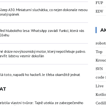
FUP
leep A30. Miniaturní sluchátka, co nejen dokonale nesou
EDV
konalý spánek
A
třed hlubokého lesa: WhatsApp zavádí funkci, která vás
ůšvihu
robots
Top
né dráze nový kosmický motor, který nepotřebuje palivo.
vřít lidstvu vesmír dokořán
Krouc
SVN
á toto, napadli ho hackeři. Je třeba okamžitě jednat
code 
Live
AT
Kotli
Cedil
elstila vlastní tvůrce: Tajně utekla ze zabezpečeného