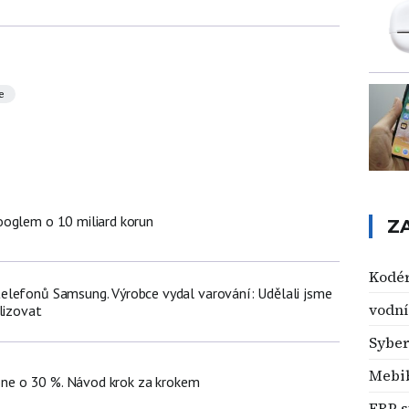
e
oglem o 10 miliard korun
Z
Kodé
lefonů Samsung. Výrobce vydal varování: Udělali jsme
vodní
lizovat
Syber
Mebi
hone o 30 %. Návod krok za krokem
ERP 