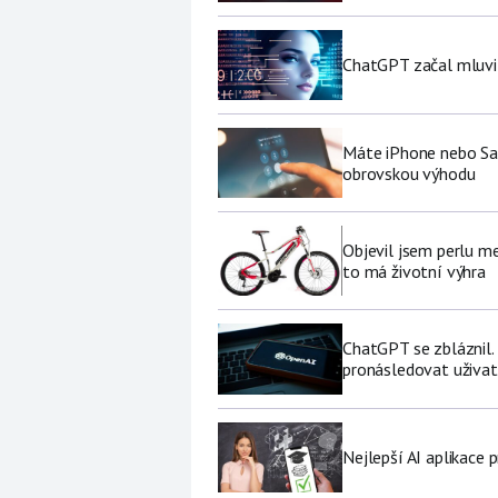
ChatGPT začal mluvit 
Máte iPhone nebo Sa
obrovskou výhodu
Objevil jsem perlu me
to má životní výhra
ChatGPT se zbláznil.
pronásledovat uživat
Nejlepší AI aplikace p