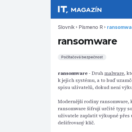
Slovník
Písmeno R
ransomwa
chevron_right
chevron_right
ransomware
Počítačová bezpečnost
ransomware
- Druh
malware
, k
k jejich systému, a to buď uza
spisu uživatelů, dokud není výk
Modernější rodiny ransomware, k
ransomware šifrují určité typy 
uživatele zaplatit výkupné přes 
dešifrovaný klíč.