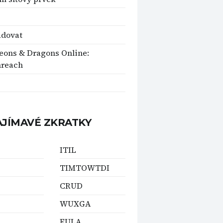
adovat
ons & Dragons Online:
mreach
AJÍMAVÉ ZKRATKY
ITIL
TIMTOWTDI
CRUD
WUXGA
EULA