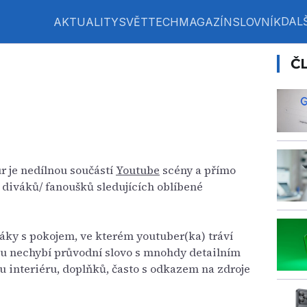
DALŠ
AKTUALITY
SVĚT
TECH
MAGAZÍN
SLOVNÍK
Č
r
 je nedílnou součástí
Youtube
scény a přímo
diváků/ fanoušků sledujících oblíbené
áky s pokojem, ve kterém youtuber(ka) tráví
eu nechybí průvodní slovo s mnohdy detailním
u interiéru, doplňků, často s odkazem na zdroje