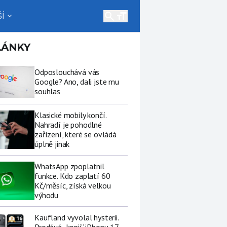
search
Í
expand_more
LÁNKY
Odposlouchává vás
Google? Ano, dali jste mu
souhlas
Klasické mobily končí.
Nahradí je pohodlné
zařízení, které se ovládá
úplně jinak
WhatsApp zpoplatnil
funkce. Kdo zaplatí 60
Kč/měsíc, získá velkou
výhodu
Kaufland vyvolal hysterii.