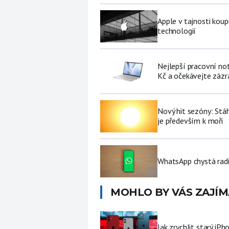
Apple v tajnosti koup
technologií
Nejlepší pracovní no
Kč a očekávejte zázr
Nový hit sezóny: Stáh
je především k moři
WhatsApp chystá radi
MOHLO BY VÁS ZAJÍM
Jak zrychlit starý iP