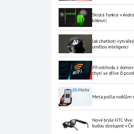
Skrytá funkce v Andro
kliknutí
Jak chatboti vytvářej
umělou inteligencí
Při odchodu z domova
chytí se dříve či pozd
Meta pošla rodičům no
Nové brýle HTC Vive 
budou dostupné v Če