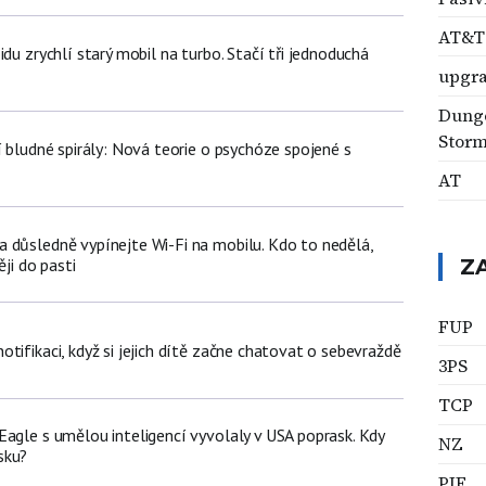
AT&T
idu zrychlí starý mobil na turbo. Stačí tři jednoduchá
upgr
Dunge
Stor
í bludné spirály: Nová teorie o psychóze spojené s
AT
 důsledně vypínejte Wi-Fi na mobilu. Kdo to nedělá,
ěji do pasti
Z
FUP
tifikaci, když si jejich dítě začne chatovat o sebevraždě
3PS
TCP
Eagle s umělou inteligencí vyvolaly v USA poprask. Kdy
NZ
sku?
PIF