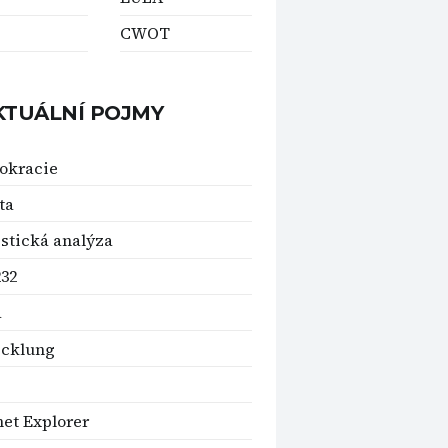
CWOT
KTUÁLNÍ POJMY
okracie
ta
stická analýza
32
a
icklung
net Explorer