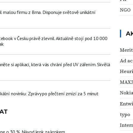
NGO
il malou firmu z Brna. Disponuje světově unikátní
A
tebook v Česku právě zlevnil. Aktuálně stojí pod 10 000
ak
Merit
Ad ac
něte si aplikaci, která vás chrání před UV zářením. Skvělá
Heuri
MAX2
Noki
kální novinku: Zprávy po přečtení zmizí za 5 minut
Entw
AT
typo
Inter
hone o 30 %. Návod krok za krokem