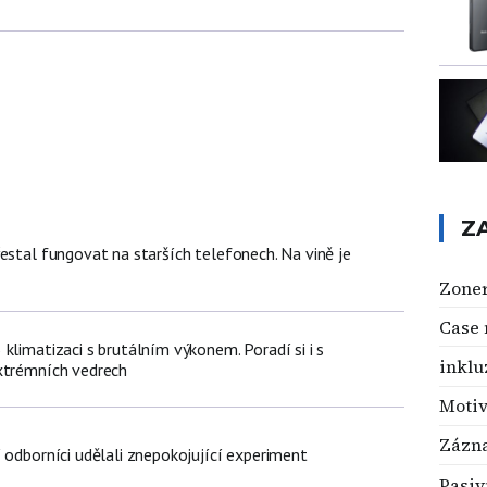
Z
estal fungovat na starších telefonech. Na vině je
Zoner
Case
klimatizaci s brutálním výkonem. Poradí si i s
inklu
xtrémních vedrech
Motiv
Zázn
 odborníci udělali znepokojující experiment
Pasiv