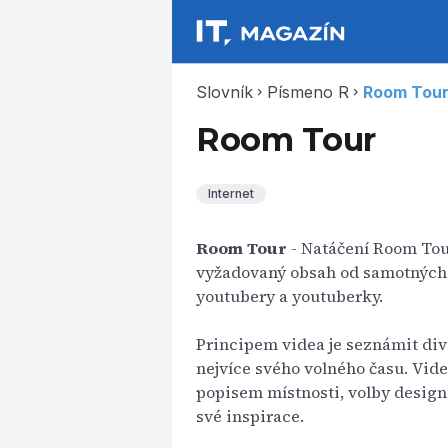
Slovník
Písmeno R
Room Tou
chevron_right
chevron_right
Room Tour
Internet
Room Tour
- Natáčení Room Tour
vyžadovaný obsah od samotných 
youtubery a youtuberky.
Principem videa je seznámit div
nejvíce svého volného času. Vid
popisem místnosti, volby design
své inspirace.