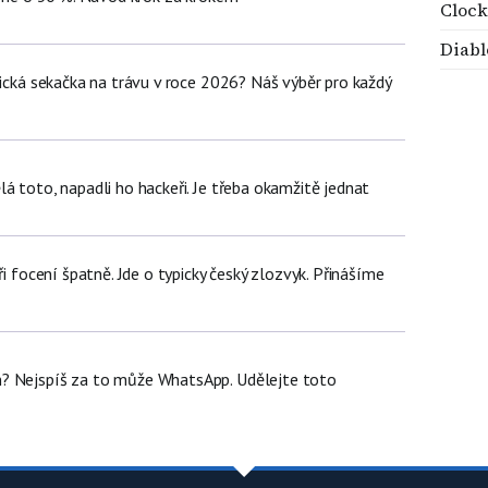
Cloc
Diabl
tická sekačka na trávu v roce 2026? Náš výběr pro každý
á toto, napadli ho hackeři. Je třeba okamžitě jednat
ři focení špatně. Jde o typicky český zlozvyk. Přinášíme
? Nejspíš za to může WhatsApp. Udělejte toto