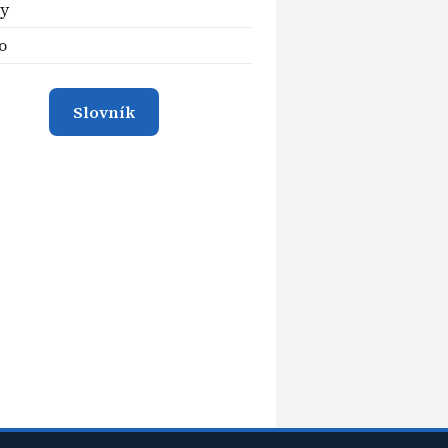
ky
o
Slovník