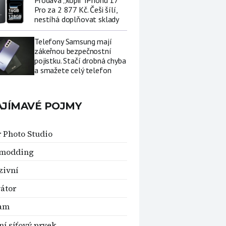
Prodává „kopii“ iPhonu 17
Pro za 2 877 Kč. Češi šílí,
nestíhá doplňovat sklady
Telefony Samsung mají
zákeřnou bezpečnostní
pojistku. Stačí drobná chyba
a smažete celý telefon
AJÍMAVÉ POJMY
 Photo Studio
 modding
zivní
átor
am
ní síťový prvek