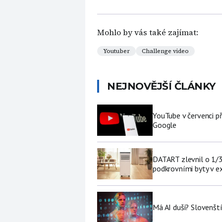
Mohlo by vás také zajímat:
Youtuber
Challenge video
NEJNOVĚJŠÍ ČLÁNKY
YouTube v červenci př
Google
DATART zlevnil o 1/3 
podkrovními byty v e
Má AI duši? Slovenští