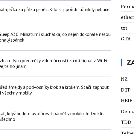
Perm
abíječku za půlku peněz. Kdo si ji pořídí, už nikdy nebude
ether
txt
leep A30. Miniaturní sluchátka, co nejen dokonale nesou
GTA
konalý spánek
nku. Tyto předměty v domácnosti zabíjí signál z Wi-Fi
Z
ejte ho jinam
NZ
 před šmejdy a podvodníky krok za krokem. Stačí zapnout
DTP
ji všechny mobily
HEIF
Dem
lat, když budete uvolňovat paměť v mobilu. Jeden klik
 všechno
TDD
Telne