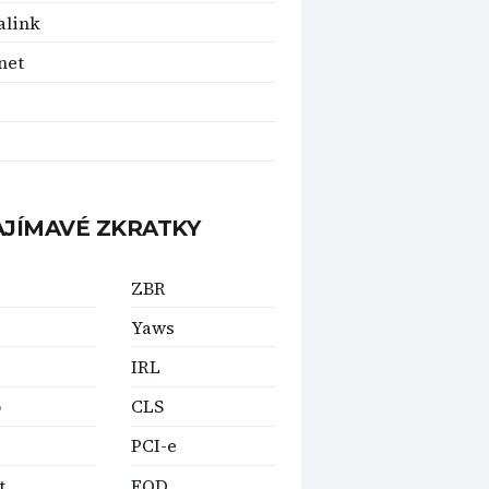
alink
net
AJÍMAVÉ ZKRATKY
ZBR
Yaws
IRL
o
CLS
PCI-e
t
EOD