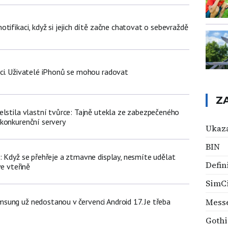
tifikaci, když si jejich dítě začne chatovat o sebevraždě
ci. Uživatelé iPhonů se mohou radovat
Z
elstila vlastní tvůrce: Tajně utekla ze zabezpečeného
konkurenční servery
Ukaza
BIN
: Když se přehřeje a ztmavne display, nesmíte udělat
Defin
ve vteřině
SimC
Mess
ung už nedostanou v červenci Android 17. Je třeba
Gothi