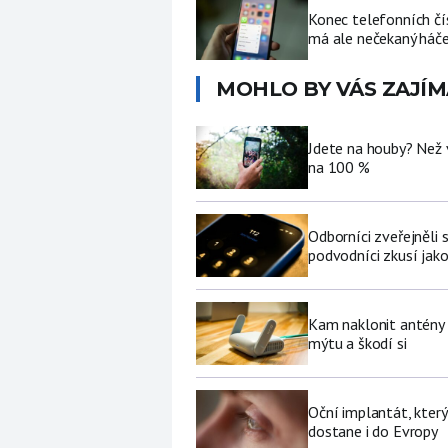
Konec telefonních čí
má ale nečekaný háč
MOHLO BY VÁS ZAJÍM
Jdete na houby? Než 
na 100 %
Odborníci zveřejněli
podvodníci zkusí jako
Kam naklonit antény W
mýtu a škodí si
Oční implantát, který
dostane i do Evropy