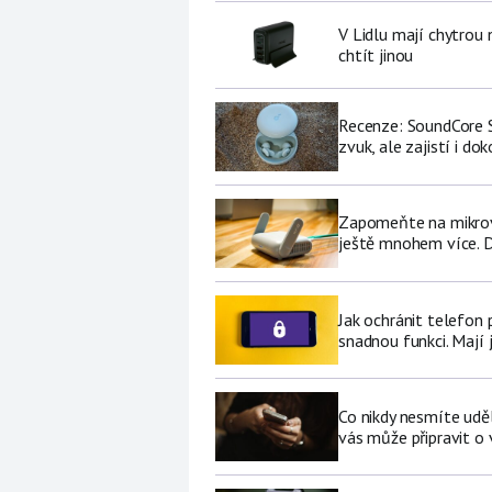
V Lidlu mají chytrou n
chtít jinou
Recenze: SoundCore S
zvuk, ale zajistí i do
Zapomeňte na mikrovl
ještě mnohem více. D
Jak ochránit telefon
snadnou funkci. Mají 
Co nikdy nesmíte udě
vás může připravit o