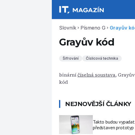
Slovník
Písmeno G
Grayův kó
chevron_right
chevron_right
Grayův kód
Šifrování
Číslicová technika
binární
číselná soustava
, Grayův
kód
NEJNOVĚJŠÍ ČLÁNKY
Takto budou vypadat 
představen prototyp