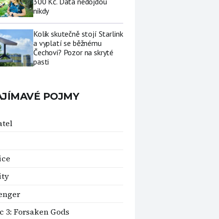
300 Kč. Data nedojdou
nikdy
Kolik skutečně stojí Starlink
a vyplatí se běžnému
Čechovi? Pozor na skryté
pasti
AJÍMAVÉ POJMY
tel
ice
ity
enger
c 3: Forsaken Gods