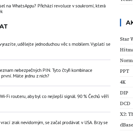
sel na WhatsAppu? Přichází revoluce v soukromí, která
ek
A
AT
Star 
vyrazíte, udělejte jednoduchou věc s mobilem. Vyplatí se
Hitm
Norm
 seznam nebezpečných PIN. Tyto čtyři kombinace
PPT
 první. Máte jednu z nich?
4K
DIP
i-Fi routeru, aby byl co nejlepší signál. 90 % Čechů věří
DCD
X2: T
 vrací zrak nevidomým, se začal prodávat v USA. Brzy se
dBas