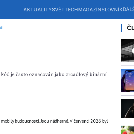
DALŠ
AKTUALITY
SVĚT
TECH
MAGAZÍN
SLOVNÍK
Č
d
 kód je často označován jako zrcadlový binární
mobily budoucnosti. Jsou nádherné. V červenci 2026 byl