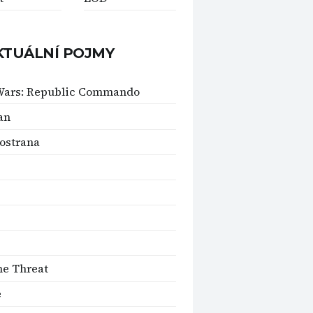
KTUÁLNÍ POJMY
Wars: Republic Commando
an
ostrana
he Threat
e