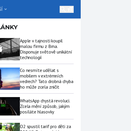
search
Í
expand_more
LÁNKY
Apple v tajnosti koupil
malou firmu z Brna.
Disponuje světově unikátní
technologií
Co nesmíte udělat s
mobilem v extrémních
vedrech? Tato drobná chyba
ho může zcela zničit
WhatsApp chystá revoluci.
Zcela mění způsob, jakým
posíláte hlasovky
O2 spustil tarif pro děti za