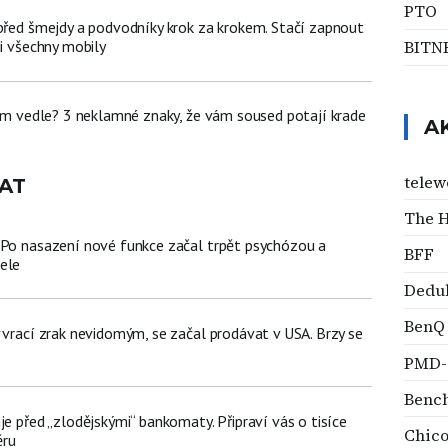
PTO
 před šmejdy a podvodníky krok za krokem. Stačí zapnout
ji všechny mobily
BITN
dem vedle? 3 neklamné znaky, že vám soused potají krade
A
telew
AT
The H
 Po nasazení nové funkce začal trpět psychózou a
BFF
ele
Dedu
BenQ
 vrací zrak nevidomým, se začal prodávat v USA. Brzy se
PMD-
Benc
je před „zlodějskými“ bankomaty. Připraví vás o tisíce
Chic
ěru