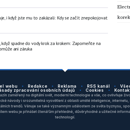
Elect
korek
je, i když jste mu to zakázali: Kdy se začít znepokojovat
n, když spadne do vody krok za krokem: Zapomeňte na
pomůže ani záruka
el webu
Redakce
Reklama
RSS kanál
Vše
ásady zpracování osobních údajů
Cookies
Kontak
zín zaměřený na digitální svět, moderní technologie a vše, co ovlivňuje život
ické návody i srozumitelná vysvětlení z oblasti umělé inteligence, internet
itálních trendů. Věnuje se také významným událostem ze světa byznysu, spol
Cílem webu je přinášet čtenářům přehledné, důvěryhodné a užitečné inform
technologií.