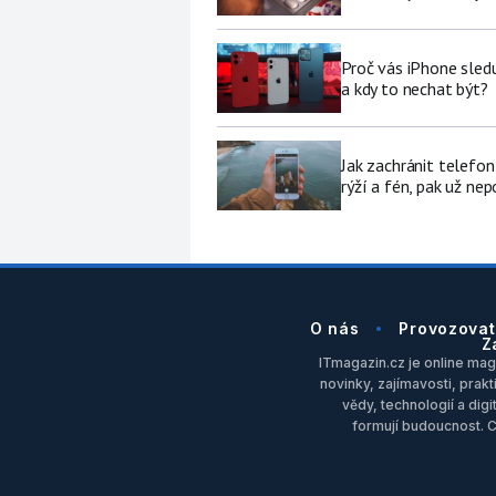
Proč vás iPhone sledu
a kdy to nechat být?
Jak zachránit telefo
rýží a fén, pak už ne
O nás
Provozovat
Z
ITmagazin.cz je online maga
novinky, zajímavosti, prakt
vědy, technologií a dig
formují budoucnost. 