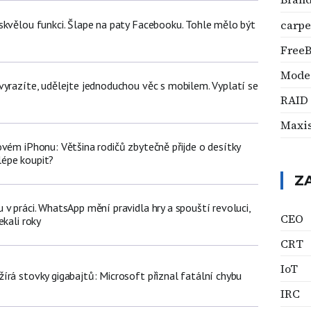
carpe
skvělou funkci. Šlape na paty Facebooku. Tohle mělo být
Free
Mode
vyrazíte, udělejte jednoduchou věc s mobilem. Vyplatí se
RAID
Maxi
vém iPhonu: Většina rodičů zbytečně přijde o desítky
jlépe koupit?
Z
v práci. WhatsApp mění pravidla hry a spouští revoluci,
CEO
ekali roky
CRT
IoT
írá stovky gigabajtů: Microsoft přiznal fatální chybu
IRC