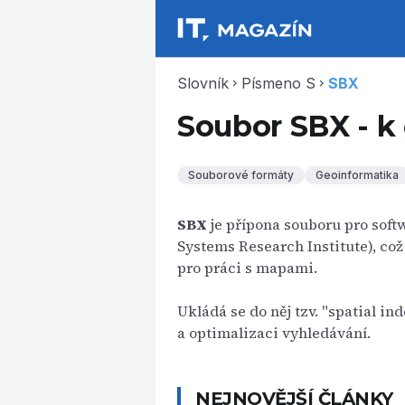
Slovník
Písmeno S
SBX
chevron_right
chevron_right
Soubor SBX - k
Souborové formáty
Geoinformatika
SBX
je přípona souboru pro soft
Systems Research Institute), co
pro práci s mapami.
Ukládá se do něj tzv. "spatial in
a optimalizaci vyhledávání.
NEJNOVĚJŠÍ ČLÁNKY