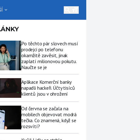
search
Í
expand_more
LÁNKY
Po těchto pár slovech musí
prodejci po telefonu
okamžitě zavěsit, jinak
zaplatí milionovou pokutu.
Naučte se je
Aplikace Komerční banky
napadli hackeři. Účty tisíců
klientů jsou v ohrožení
Od června se začala na
mobilech objevovat modrá
tečka. Co znamená, když se
rozsvítí?