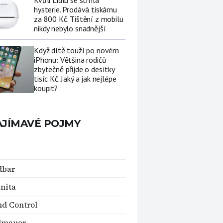
Kvůli Lidlu se strhla
hysterie. Prodává tiskárnu
za 800 Kč. Tištění z mobilu
nikdy nebylo snadnější
Když dítě touží po novém
iPhonu: Většina rodičů
zbytečně přijde o desítky
tisíc Kč. Jaký a jak nejlépe
koupit?
AJÍMAVÉ POJMY
dbar
nita
d Control
dmauer