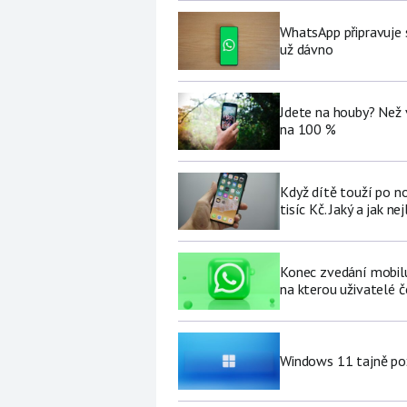
WhatsApp připravuje 
už dávno
Jdete na houby? Než 
na 100 %
Když dítě touží po no
tisíc Kč. Jaký a jak ne
Konec zvedání mobilu 
na kterou uživatelé č
Windows 11 tajně pož