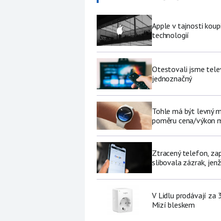
Apple v tajnosti koup
technologií
Otestovali jsme tele
jednoznačný
Tohle má být levný 
poměru cena/výkon m
Ztracený telefon, za
slibovala zázrak, jenž
V Lidlu prodávají za 
Mizí bleskem