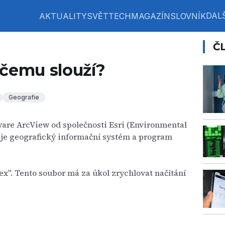
DALŠ
AKTUALITY
SVĚT
TECH
MAGAZÍN
SLOVNÍK
Č
 čemu slouží?
Geografie
ware ArcView od společnosti Esri (Environmental
ž je geografický informační systém a program
dex". Tento soubor má za úkol zrychlovat načítání