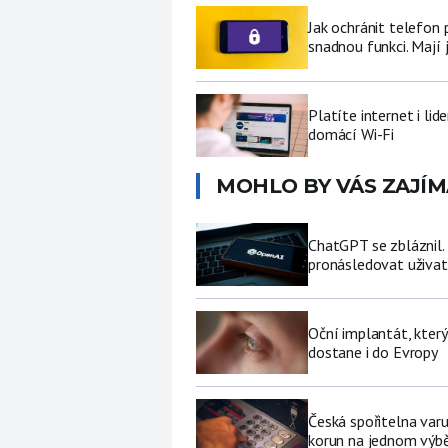
Jak ochránit telefon
snadnou funkci. Mají 
Platíte internet i li
domácí Wi-Fi
MOHLO BY VÁS ZAJÍM
ChatGPT se zbláznil.
pronásledovat uživat
Oční implantát, který
dostane i do Evropy
Česká spořitelna varu
korun na jednom výb