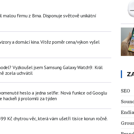
il malou firmu z Brna. Disponuje světově unikátní
vizory a domácí kina. Vítěz poměr cena/výkon vyšel
model? Vyzkoušel jsem Samsung Galaxy Watch9: Král
ě zcela uchvátil
Z
SEO
pomenuté heslo a jedna selfie: Nová funkce od Googlu
e hackeři ji prolomili za týden
Soun
Endia
399 Kč chytrou věc, která vám ušetří tisíce korun ročně.
Groun
Bran