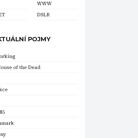
WWW
ET
DSLR
KTUÁLNÍ POJMY
orking
ouse of the Dead
kce
85
hmark
ony