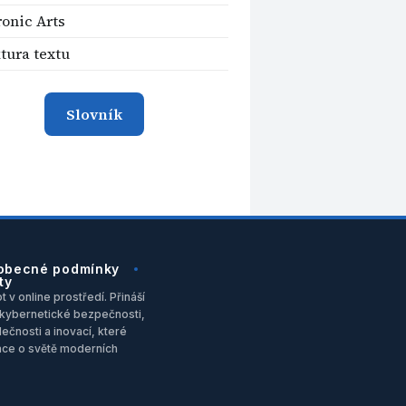
ronic Arts
tura textu
Slovník
obecné podmínky
ty
 v online prostředí. Přináší
u, kybernetické bezpečnosti,
ečnosti a inovací, které
ace o světě moderních