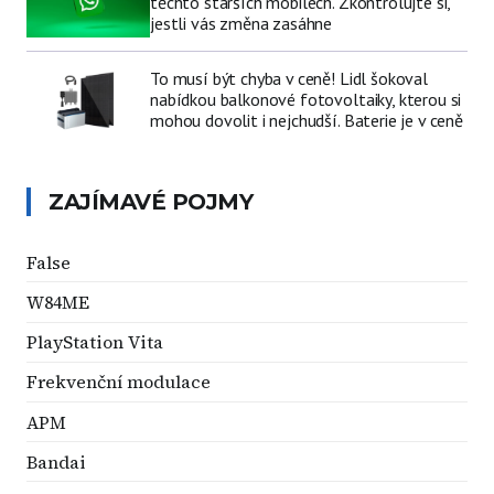
těchto starších mobilech. Zkontrolujte si,
jestli vás změna zasáhne
To musí být chyba v ceně! Lidl šokoval
nabídkou balkonové fotovoltaiky, kterou si
mohou dovolit i nejchudší. Baterie je v ceně
ZAJÍMAVÉ POJMY
False
W84ME
PlayStation Vita
Frekvenční modulace
APM
Bandai