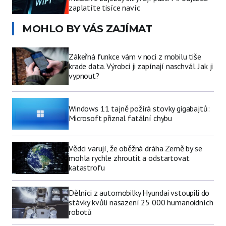
zaplatíte tisíce navíc
MOHLO BY VÁS ZAJÍMAT
Zákeřná funkce vám v noci z mobilu tiše
krade data. Výrobci ji zapínají naschvál. Jak ji
vypnout?
Windows 11 tajně požírá stovky gigabajtů:
Microsoft přiznal fatální chybu
Vědci varují, že oběžná dráha Země by se
mohla rychle zhroutit a odstartovat
katastrofu
Dělníci z automobilky Hyundai vstoupili do
stávky kvůli nasazení 25 000 humanoidních
robotů