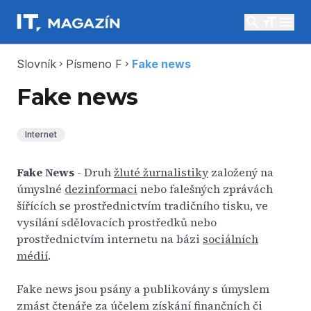
search
menu
Slovník
Písmeno F
Fake news
chevron_right
chevron_right
Fake news
Internet
Fake News
- Druh
žluté žurnalistiky
založený na
úmyslné
dezinformaci
nebo falešných zprávách
šířících se prostřednictvím tradičního tisku, ve
vysílání sdělovacích prostředků nebo
prostřednictvím internetu na bázi
sociálních
médií
.
Fake news jsou psány a publikovány s úmyslem
zmást čtenáře za účelem získání finančních či