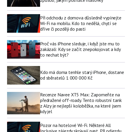
způsob, jakým posíláte hlasovky
Při odchodu z domova důsledně vypínejte
Wi-Fi na mobilu. Kdo to nedělá, chytí se
dříve či později do pasti
Proč vás iPhone sleduje, i když jste mu to
zakázali: Kdy se začít znepokojovat a kdy
to nechat být?
Kdo má doma tenhle starý iPhone, dostane
od sběratelů 1 000 000 Kč
Recenze Navee XT5 Max: Zapomeňte na
předražené off-roady. Tento robustní tank
z Alzy je nejlepší koloběžka, na které jsem
kdy jel
Pozor na hotelové Wi-Fi. Některé All
Inclusive zájezdy skrývají past. Při odjezdu