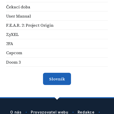
Čekací doba
User Manual
F.E.A.R. 2: Project Origin
ZyXEL
2FA
Capcom
Doom 3
Slovník
O nás
Provozovatel webu
Redakce