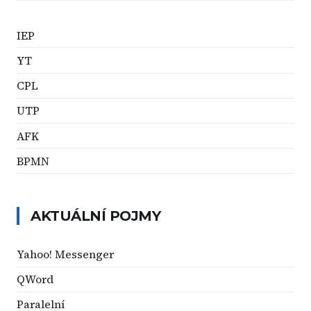
IEP
YT
CPL
UTP
AFK
BPMN
AKTUÁLNÍ POJMY
Yahoo! Messenger
QWord
Paralelní