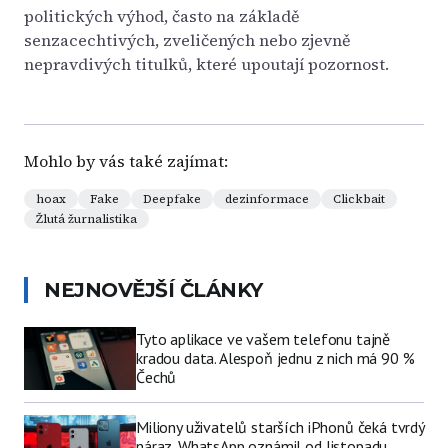
politických výhod, často na základě
senzacechtivých, zveličených nebo zjevně
nepravdivých titulků, které upoutají pozornost.
Mohlo by vás také zajímat:
hoax
Fake
Deepfake
dezinformace
Clickbait
Žlutá žurnalistika
NEJNOVĚJŠÍ ČLÁNKY
Tyto aplikace ve vašem telefonu tajně
kradou data. Alespoň jednu z nich má 90 %
Čechů
Miliony uživatelů starších iPhonů čeká tvrdý
náraz. WhatsApp oznámil od listopadu