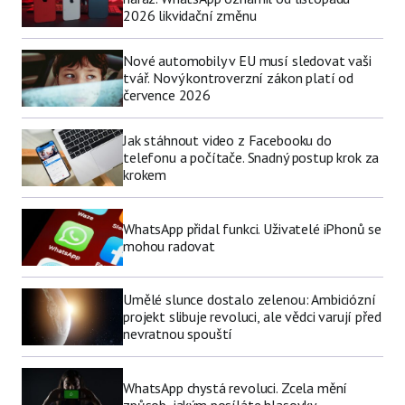
2026 likvidační změnu
Nové automobily v EU musí sledovat vaši
tvář. Nový kontroverzní zákon platí od
července 2026
Jak stáhnout video z Facebooku do
telefonu a počítače. Snadný postup krok za
krokem
WhatsApp přidal funkci. Uživatelé iPhonů se
mohou radovat
Umělé slunce dostalo zelenou: Ambiciózní
projekt slibuje revoluci, ale vědci varují před
nevratnou spouští
WhatsApp chystá revoluci. Zcela mění