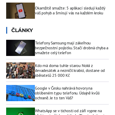
Okamžitě smažte: 5 aplikací sledují každý
váš pohyb a šmírují vás na každém kroku
ČLÁNKY
Telefony Samsung mají zákeřnou
bezpečnostní pojistku. Stačí drobná chyba a
smažete celý telefon
Kdo má doma tuhle starou Nokii z
devadesátek a nezničil krabici, dostane od
sběratelů 25 000 Kč
Google v Česku nahrává hovory na
oblíbeném typu telefonu. Údajně kvůli
ochraně. Je to ten Váš?
WhatsApp se v tichosti od září vypne na