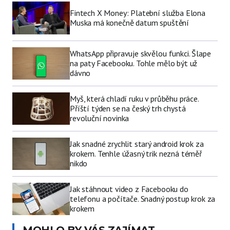
Fintech X Money: Platební služba Elona
Muska má konečně datum spuštění
WhatsApp připravuje skvělou funkci. Šlape
na paty Facebooku. Tohle mělo být už
dávno
Myš, která chladí ruku v průběhu práce.
Příští týden se na český trh chystá
revoluční novinka
Jak snadné zrychlit starý android krok za
krokem. Tenhle úžasný trik nezná téměř
nikdo
Jak stáhnout video z Facebooku do
telefonu a počítače. Snadný postup krok za
krokem
MOHLO BY VÁS ZAJÍMAT