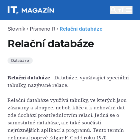
search
menu
Slovník
Písmeno R
Relační databáze
chevron_right
chevron_right
Relační databáze
Databáze
Relační databáze
- Databáze, využívající speciální
tabulky, nazývané relace.
Relační databáze využívá tabulky, ve kterých jsou
záznamy a sloupce, neboli klíče a k uchování dat
zde dochází prostřednictvím relací. Jedná se o
samostatné databáze, ale také součásti
nejrůznějších aplikací a programů. Tento termín
definoval poprvé Edgar F. Codd roku 1970.