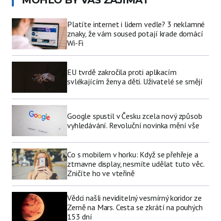
Platíte internet i lidem vedle? 3 neklamné
znaky, že vám soused potají krade domácí
Wi-Fi
EU tvrdě zakročila proti aplikacím
svlékajícím ženy a děti. Uživatelé se smějí
Google spustil v Česku zcela nový způsob
vyhledávání. Revoluční novinka mění vše
Co s mobilem v horku: Když se přehřeje a
ztmavne display, nesmíte udělat tuto věc.
Zničíte ho ve vteřině
Vědci našli neviditelný vesmírný koridor ze
Země na Mars. Cesta se zkrátí na pouhých
153 dní