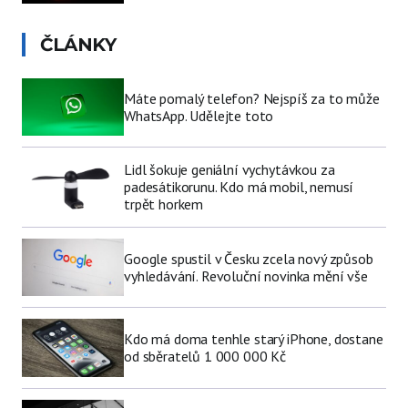
ČLÁNKY
Máte pomalý telefon? Nejspíš za to může
WhatsApp. Udělejte toto
Lidl šokuje geniální vychytávkou za
padesátikorunu. Kdo má mobil, nemusí
trpět horkem
Google spustil v Česku zcela nový způsob
vyhledávání. Revoluční novinka mění vše
Kdo má doma tenhle starý iPhone, dostane
od sběratelů 1 000 000 Kč