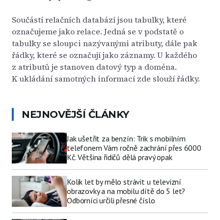
Součástí relačních databází jsou tabulky, které
označujeme jako relace. Jedná se v podstatě o
tabulky se sloupci nazývanými atributy, dále pak
řádky, které se označují jako záznamy. U každého
z atributů je stanoven datový typ a doména.
K ukládání samotných informací zde slouží řádky.
NEJNOVĚJŠÍ ČLÁNKY
Jak ušetřit za benzín: Trik s mobilním
telefonem Vám ročně zachrání přes 6000
Kč. Většina řidičů dělá pravý opak
Kolik let by mělo strávit u televizní
obrazovky a na mobilu dítě do 5 let?
Odborníci určili přesné číslo