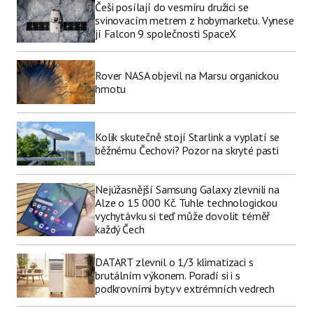
Češi posílají do vesmíru družici se
svinovacím metrem z hobymarketu. Vynese
jí Falcon 9 společnosti SpaceX
Rover NASA objevil na Marsu organickou
hmotu
Kolik skutečně stojí Starlink a vyplatí se
běžnému Čechovi? Pozor na skryté pasti
Nejúžasnější Samsung Galaxy zlevnili na
Alze o 15 000 Kč. Tuhle technologickou
vychytávku si teď může dovolit téměř
každý Čech
DATART zlevnil o 1/3 klimatizaci s
brutálním výkonem. Poradí si i s
podkrovními byty v extrémních vedrech