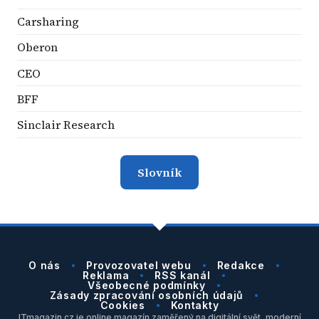
Carsharing
Oberon
CEO
BFF
Sinclair Research
Slovník
O nás
Provozovatel webu
Redakce
Reklama
RSS kanál
Všeobecné podmínky
Zásady zpracování osobních údajů
Cookies
Kontakty
ITmagazin.cz je online magazín zaměřený na digitální svět, moderní