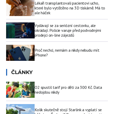
Lékaři transplantovali pacientovi ucho,
které bylo vytištěno na 3D tiskárně. Má to
ale háček
Vydávají se za seriózní cestovku, ale
okrádají. Policie varuje před podvodnými
prodejci on-line zájezdů
Proč nechci, nemám a nikdy nebudu mít
iPhone?
ČLÁNKY
O2 spustil tarif pro děti za 300 Kč. Data
nedojdou nikdy
Kolik skutečně stojí Starlink a vyplatí se