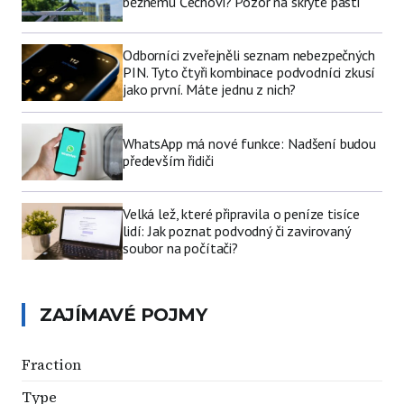
běžnému Čechovi? Pozor na skryté pasti
Odborníci zveřejněli seznam nebezpečných
PIN. Tyto čtyři kombinace podvodníci zkusí
jako první. Máte jednu z nich?
WhatsApp má nové funkce: Nadšení budou
především řidiči
Velká lež, které připravila o peníze tisíce
lidí: Jak poznat podvodný či zavirovaný
soubor na počítači?
ZAJÍMAVÉ POJMY
Fraction
Type