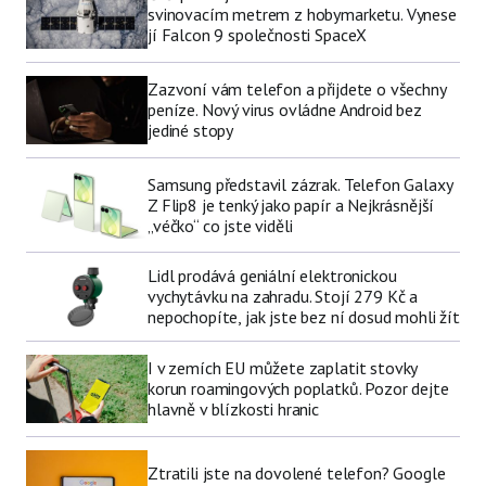
svinovacím metrem z hobymarketu. Vynese
jí Falcon 9 společnosti SpaceX
Zazvoní vám telefon a přijdete o všechny
peníze. Nový virus ovládne Android bez
jediné stopy
Samsung představil zázrak. Telefon Galaxy
Z Flip8 je tenký jako papír a Nejkrásnější
„véčko“ co jste viděli
Lidl prodává geniální elektronickou
vychytávku na zahradu. Stojí 279 Kč a
nepochopíte, jak jste bez ní dosud mohli žít
I v zemích EU můžete zaplatit stovky
korun roamingových poplatků. Pozor dejte
hlavně v blízkosti hranic
Ztratili jste na dovolené telefon? Google