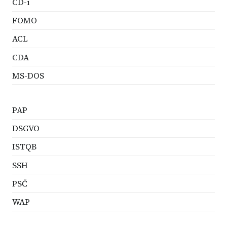
CD-i
FOMO
ACL
CDA
MS-DOS
PAP
DSGVO
ISTQB
SSH
PSČ
WAP