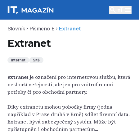
search
menu
Slovník
Písmeno E
Extranet
chevron_right
chevron_right
Extranet
Internet
Sítě
extranet
je označení pro internetovou službu, která
neslouží veřejnosti, ale jen pro vnitrofiremní
potřeby či pro obchodní partnery.
Díky extranetu mohou pobočky firmy (jedna
například v Praze druhá v Brně) sdílet firemní data.
Extranet bývá zabezpečený systém. Může být
zpřístupněn i obchodním partnerům...