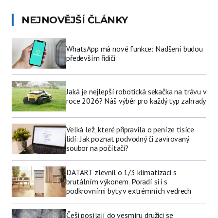
NEJNOVĚJŠÍ ČLÁNKY
WhatsApp má nové funkce: Nadšení budou
především řidiči
Jaká je nejlepší robotická sekačka na trávu v
roce 2026? Náš výběr pro každý typ zahrady
Velká lež, které připravila o peníze tisíce
lidí: Jak poznat podvodný či zavirovaný
soubor na počítači?
DATART zlevnil o 1/3 klimatizaci s
brutálním výkonem. Poradí si i s
podkrovními byty v extrémních vedrech
Češi posílají do vesmíru družici se