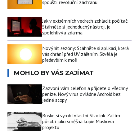
spouští revoluční záchranu
Jak v extrémních vedrech zchladit počítač:
Stáhněte si jednoduchý nástroj, je
spolehlivý a zdarma
Nový hit sezóny: Stáhněte si aplikaci, která
vás chrání před UV zářením. Skvělá je
především k moři
MOHLO BY VÁS ZAJÍMAT
Zazvoní vám telefon a přijdete o všechny
peníze. Nový virus ovládne Android bez
jediné stopy
Rusko si vyrobí vlastní Starlink. Zatím
působí jako směšná kopie Muskova
projektu