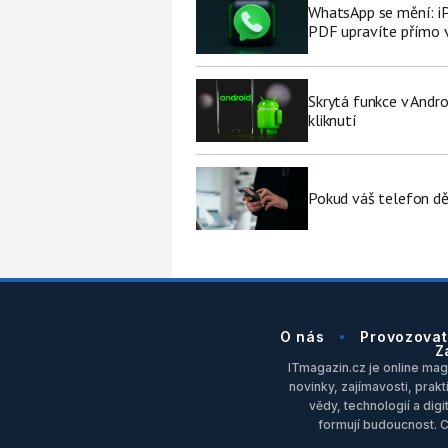
WhatsApp se mění: i
PDF upravíte přímo 
Skrytá funkce v Andro
kliknutí
Pokud váš telefon děl
O nás
Provozovat
Z
ITmagazin.cz je online maga
novinky, zajímavosti, prakt
vědy, technologií a dig
formují budoucnost. 