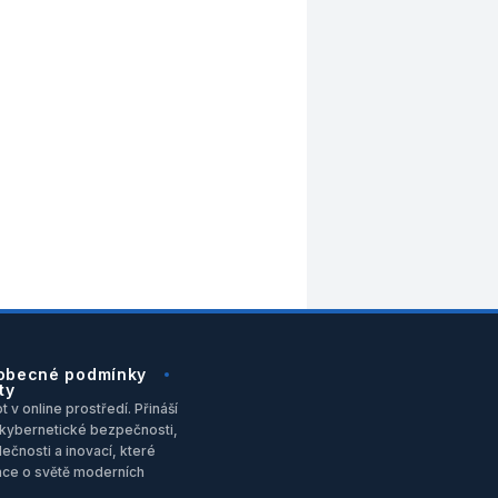
obecné podmínky
ty
 v online prostředí. Přináší
u, kybernetické bezpečnosti,
ečnosti a inovací, které
ace o světě moderních