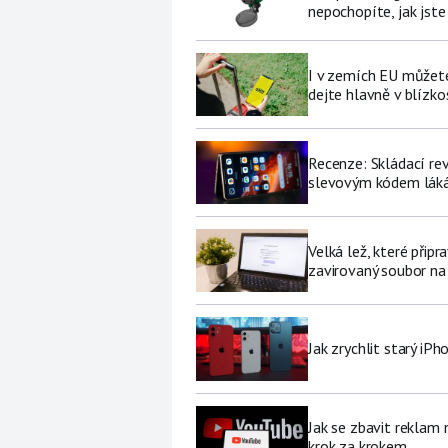
nepochopíte, jak jste
I v zemích EU můžete
dejte hlavně v blízkos
Recenze: Skládací re
slevovým kódem láká
Velká lež, které připr
zavirovaný soubor na
Jak zrychlit starý iP
Jak se zbavit reklam
krok za krokem