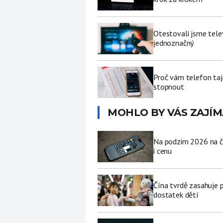
Otestovali jsme tele
jednoznačný
Proč vám telefon tajn
stopnout
MOHLO BY VÁS ZAJÍM
Na podzim 2026 na če
i cenu
Čína tvrdě zasahuje 
dostatek dětí