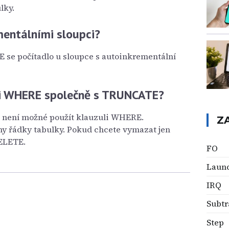
lky.
mentálními sloupci?
 se počítadlo u sloupce s autoinkrementální
li WHERE společně s TRUNCATE?
není možné použít klauzuli WHERE.
Z
 řádky tabulky. Pokud chcete vymazat jen
DELETE.
FO
Laun
IRQ
Subtr
Step