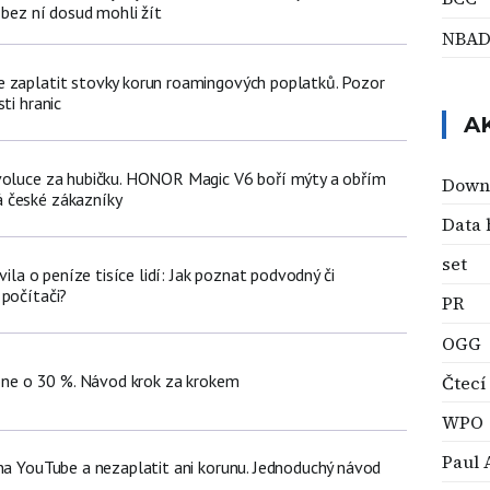
 bez ní dosud mohli žít
NBA
 zaplatit stovky korun roamingových poplatků. Pozor
ti hranic
A
voluce za hubičku. HONOR Magic V6 boří mýty a obřím
Down
 české zákazníky
Data 
set
avila o peníze tisíce lidí: Jak poznat podvodný či
 počítači?
PR
OGG
hone o 30 %. Návod krok za krokem
Čtecí
WPO
Paul 
 na YouTube a nezaplatit ani korunu. Jednoduchý návod