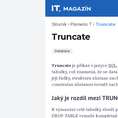
Slovník
Písmeno T
Truncate
chevron_right
chevron_right
Truncate
Databáze
Truncate
je příkaz v jazyce
SQL
tabulky, což znamená, že se dat
její řádky, struktura zůstane za
constrains zůstanou rovněž zac
Jaký je rozdíl mezi TR
K vymazání celé tabulky slouží
DROP TABLE vymaže kompletně 