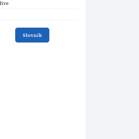
live
Slovník