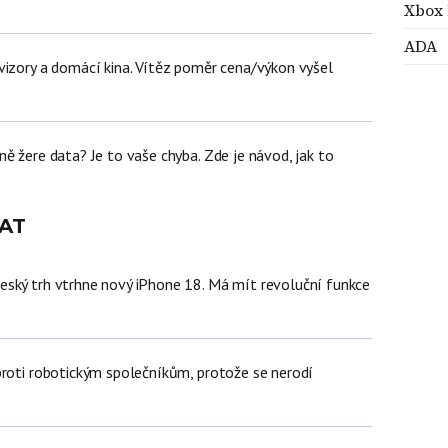
Xbox 
ADA
vizory a domácí kina. Vítěz poměr cena/výkon vyšel
ě žere data? Je to vaše chyba. Zde je návod, jak to
AT
ský trh vtrhne nový iPhone 18. Má mít revoluční funkce
proti robotickým společníkům, protože se nerodí