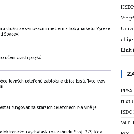
HSDP
Vir p
míru družici se svinovacím metrem z hobymarketu. Vynese
Unive
sti SpaceX
chips
Link 
ro učení cizích jazyků
Z
bce levných telefonů zablokuje tisíce kusů. Tyto typy
it
PPSX
tLotR
estal fungovat na starších telefonech. Na vině je
ISDO
VAT I
 elektronickou vychytávku na zahradu. Stojí 279 Kč a
BCC