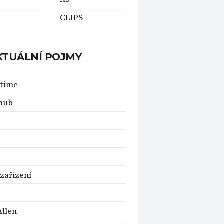
D
CLIPS
KTUÁLNÍ POJMY
time
hub
 zařízení
Allen