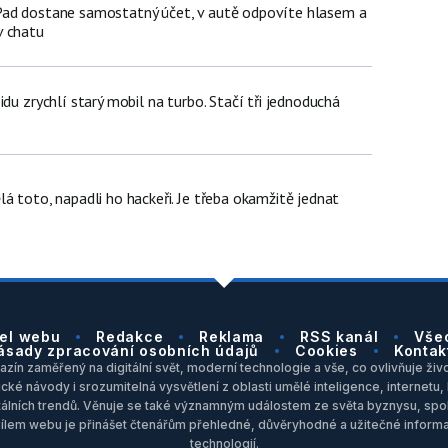
Pad dostane samostatný účet, v autě odpovíte hlasem a
v chatu
idu zrychlí starý mobil na turbo. Stačí tři jednoduchá
á toto, napadli ho hackeři. Je třeba okamžitě jednat
el webu
Redakce
Reklama
RSS kanál
Vše
ásady zpracování osobních údajů
Cookies
Kontak
zín zaměřený na digitální svět, moderní technologie a vše, co ovlivňuje život
ické návody i srozumitelná vysvětlení z oblasti umělé inteligence, internet
itálních trendů. Věnuje se také významným událostem ze světa byznysu, spol
Cílem webu je přinášet čtenářům přehledné, důvěryhodné a užitečné inform
technologií.