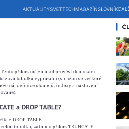
DALŠ
AKTUALITY
SVĚT
TECH
MAGAZÍN
SLOVNÍK
Č
. Tento příkaz má za úkol provést dealokaci
abázová tabulka vyprázdní (smažou se veškeré
chovaná, definice sloupců, indexy a nastavení
hované).
UNCATE a DROP TABLE?
 příkaz DROP TABLE.
celou tabulku, zatímco příkaz TRUNCATE