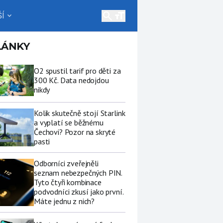
search
Í
expand_more
LÁNKY
O2 spustil tarif pro děti za
300 Kč. Data nedojdou
nikdy
Kolik skutečně stojí Starlink
a vyplatí se běžnému
Čechovi? Pozor na skryté
pasti
Odborníci zveřejněli
seznam nebezpečných PIN.
Tyto čtyři kombinace
podvodníci zkusí jako první.
Máte jednu z nich?