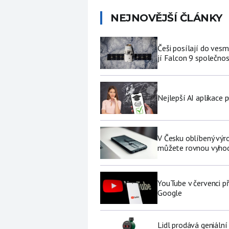
NEJNOVĚJŠÍ ČLÁNKY
Češi posílají do ves
jí Falcon 9 společno
Nejlepší AI aplikace p
V Česku oblíbený výro
můžete rovnou vyhod
YouTube v červenci př
Google
Lidl prodává geniální