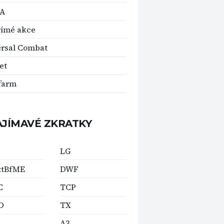
A
římé akce
rsal Combat
et
farm
AJÍMAVÉ ZKRATKY
LG
:tBfME
DWF
C
TCP
D
TX
A3