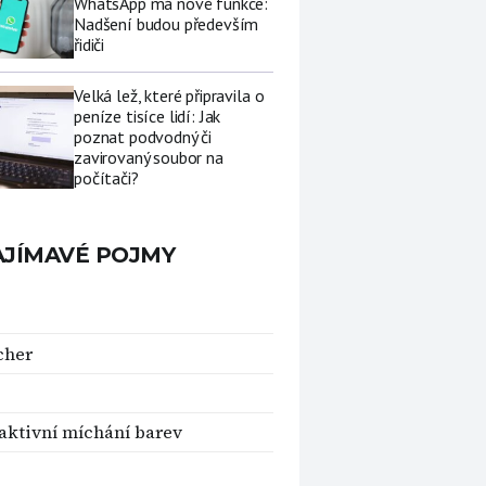
WhatsApp má nové funkce:
Nadšení budou především
řidiči
Velká lež, které připravila o
peníze tisíce lidí: Jak
poznat podvodný či
zavirovaný soubor na
počítači?
AJÍMAVÉ POJMY
cher
aktivní míchání barev