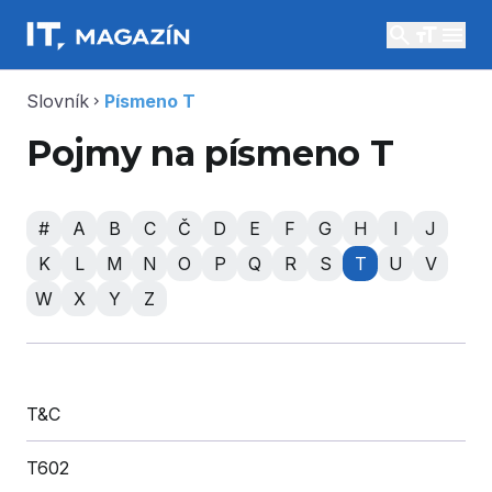
search
menu
Slovník
Písmeno T
chevron_right
Pojmy na písmeno T
#
A
B
C
Č
D
E
F
G
H
I
J
K
L
M
N
O
P
Q
R
S
T
U
V
W
X
Y
Z
T&C
T602