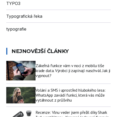
TYPO3
Typografická řeka
typografie
NEJNOVĚJŠÍ ČLÁNKY
Zákeřná funkce vám v noci z mobilu tiše
krade data. Výrobci ji zapínají naschvál. Jak ji
vypnout?
Volání a SMS i uprostřed hlubokého lesa:
WhatsApp zavádí funkci, která vás může
vytáhnout z průšvihu
Recenze: Vlnu veder jsem přežil díky Shark