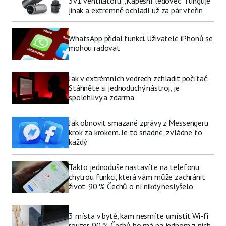
3v1 ventilátoru. „Kapesní ledovec“ funguje
jinak a extrémně ochladí už za pár vteřin
WhatsApp přidal funkci. Uživatelé iPhonů se
mohou radovat
Jak v extrémních vedrech zchladit počítač:
Stáhněte si jednoduchý nástroj, je
spolehlivý a zdarma
Jak obnovit smazané zprávy z Messengeru
krok za krokem. Je to snadné, zvládne to
každý
Takto jednoduše nastavíte na telefonu
chytrou funkci, která vám může zachránit
život. 90 % Čechů o ní nikdy neslyšelo
3 místa v bytě, kam nesmíte umístit Wi-fi
router. 90 % Čechů ho má na jednom z nich