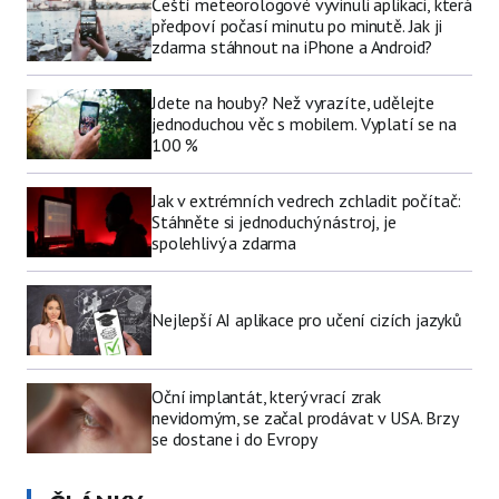
Čeští meteorologové vyvinuli aplikaci, která
předpoví počasí minutu po minutě. Jak ji
zdarma stáhnout na iPhone a Android?
Jdete na houby? Než vyrazíte, udělejte
jednoduchou věc s mobilem. Vyplatí se na
100 %
Jak v extrémních vedrech zchladit počítač:
Stáhněte si jednoduchý nástroj, je
spolehlivý a zdarma
Nejlepší AI aplikace pro učení cizích jazyků
Oční implantát, který vrací zrak
nevidomým, se začal prodávat v USA. Brzy
se dostane i do Evropy