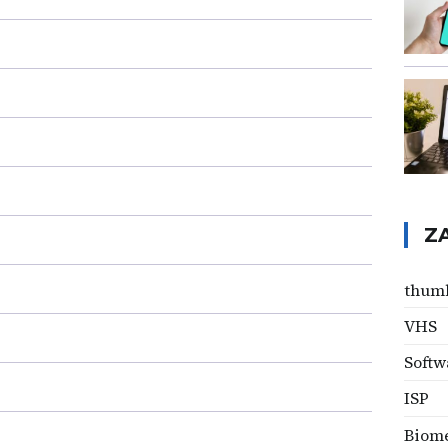
Z
thum
VHS
Softw
ISP
Biome