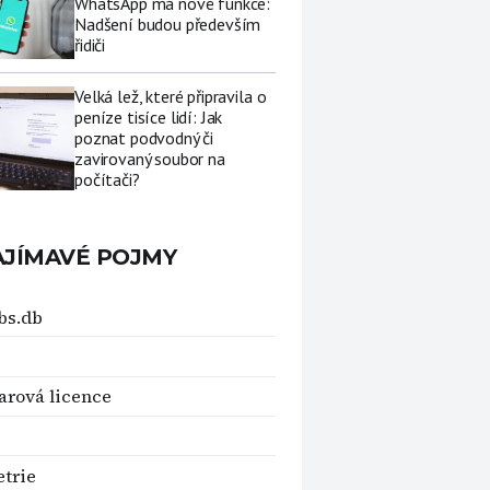
WhatsApp má nové funkce:
Nadšení budou především
řidiči
Velká lež, které připravila o
peníze tisíce lidí: Jak
poznat podvodný či
zavirovaný soubor na
počítači?
AJÍMAVÉ POJMY
bs.db
arová licence
trie