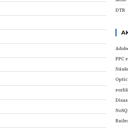
DTR
A
Adobe
PPC 
Náuš
Optic
rozli
Disa
NoSQ
Railr