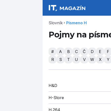
Slovník
Písmeno H
chevron_right
Pojmy na písm
#
A
B
C
Č
D
E
F
R
S
T
U
V
W
X
Y
H&D
H-Store
H.264