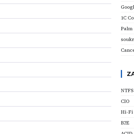
Googl
1C C
Palm
soukr
Cance
Z
NTFS
CIO
Hi-Fi
B2E
ACID