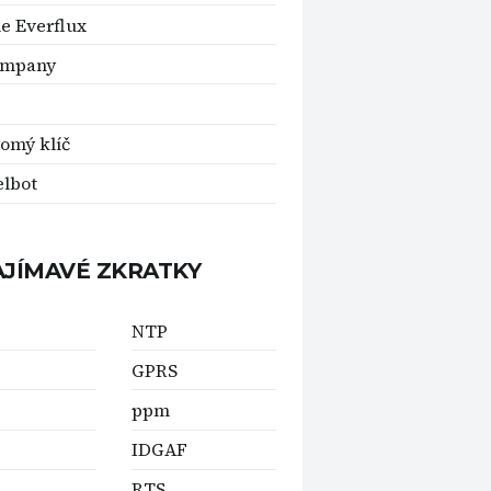
e Everflux
ompany
omý klíč
lbot
AJÍMAVÉ ZKRATKY
NTP
GPRS
ppm
IDGAF
RTS