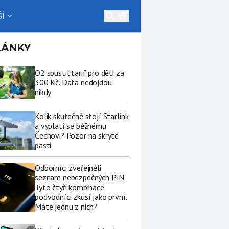
search
Í
expand_more
LÁNKY
O2 spustil tarif pro děti za
300 Kč. Data nedojdou
nikdy
Kolik skutečně stojí Starlink
a vyplatí se běžnému
Čechovi? Pozor na skryté
pasti
Odborníci zveřejněli
seznam nebezpečných PIN.
Tyto čtyři kombinace
podvodníci zkusí jako první.
Máte jednu z nich?