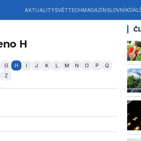
DALŠ
AKTUALITY
SVĚT
TECH
MAGAZÍN
SLOVNÍK
Č
eno H
G
H
I
J
K
L
M
N
O
P
Q
Z