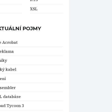
XSL
KTUÁLNÍ POJMY
 Acrobat
reklama
níky
ký kabel
šení
ssembler
L databáze
oad Tycoon 3