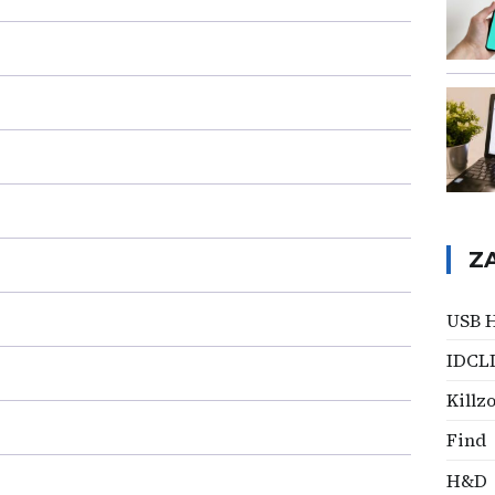
Z
USB 
IDCL
Killz
Find
H&D