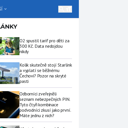
search
Í
expand_more
LÁNKY
O2 spustil tarif pro děti za
300 Kč. Data nedojdou
nikdy
Kolik skutečně stojí Starlink
a vyplatí se běžnému
Čechovi? Pozor na skryté
pasti
Odborníci zveřejněli
seznam nebezpečných PIN.
Tyto čtyři kombinace
podvodníci zkusí jako první.
Máte jednu z nich?