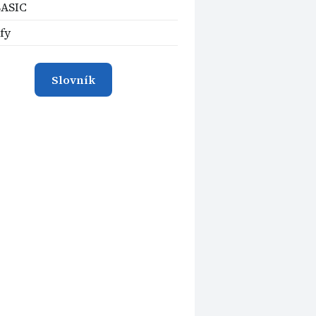
BASIC
fy
Slovník