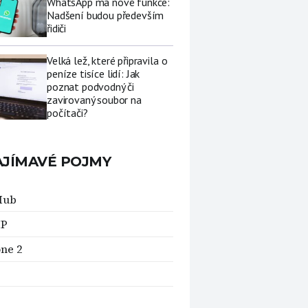
WhatsApp má nové funkce:
Nadšení budou především
řidiči
Velká lež, které připravila o
peníze tisíce lidí: Jak
poznat podvodný či
zavirovaný soubor na
počítači?
AJÍMAVÉ POJMY
Hub
IP
one 2