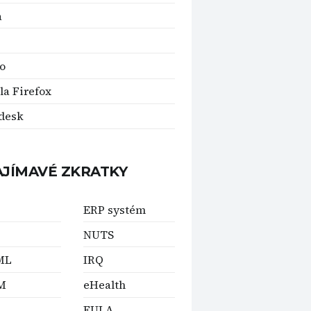
a
o
la Firefox
desk
AJÍMAVÉ ZKRATKY
ERP systém
NUTS
ML
IRQ
M
eHealth
EULA