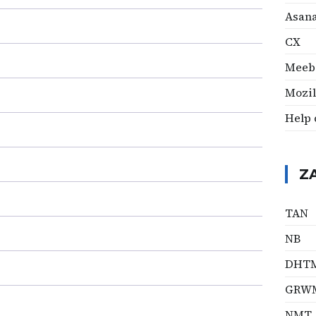
Asan
CX
Meeb
Mozil
Help 
Z
TAN
NB
DHT
GRW
NMT