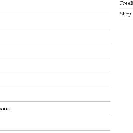
Free
Shopi
karet