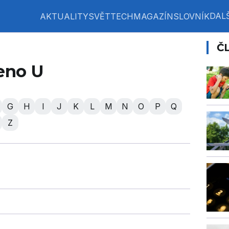
DALŠ
AKTUALITY
SVĚT
TECH
MAGAZÍN
SLOVNÍK
Č
eno U
G
H
I
J
K
L
M
N
O
P
Q
Z