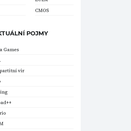
CMOS
KTUÁLNÍ POJMY
ka Games
A
partitní vir
o
ing
pad++
rio
KM