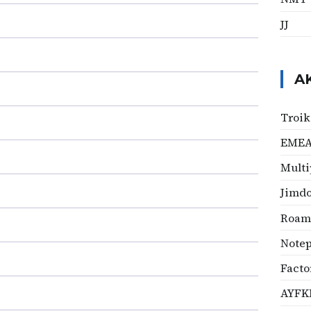
JJ
A
Troi
EME
Multi
Jimd
Roam
Note
Facto
AYF