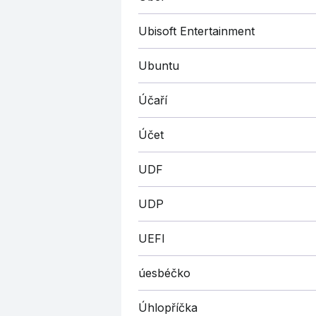
Ubisoft Entertainment
Ubuntu
Účaří
Účet
UDF
UDP
UEFI
úesbéčko
Úhlopříčka