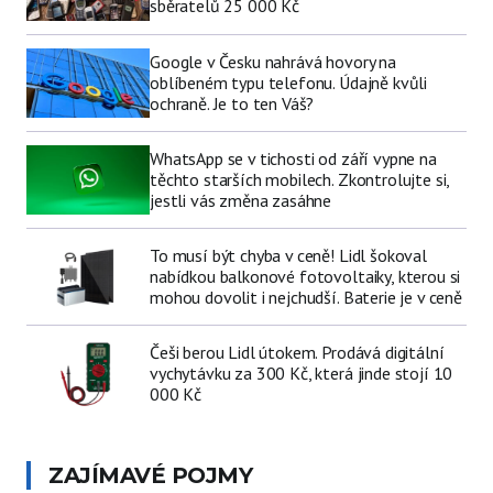
sběratelů 25 000 Kč
Google v Česku nahrává hovory na
oblíbeném typu telefonu. Údajně kvůli
ochraně. Je to ten Váš?
WhatsApp se v tichosti od září vypne na
těchto starších mobilech. Zkontrolujte si,
jestli vás změna zasáhne
To musí být chyba v ceně! Lidl šokoval
nabídkou balkonové fotovoltaiky, kterou si
mohou dovolit i nejchudší. Baterie je v ceně
Češi berou Lidl útokem. Prodává digitální
vychytávku za 300 Kč, která jinde stojí 10
000 Kč
ZAJÍMAVÉ POJMY