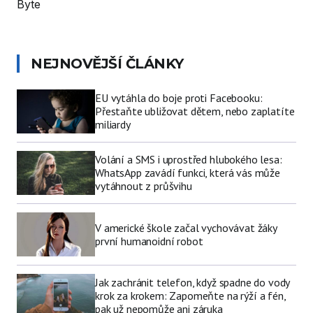
Byte
NEJNOVĚJŠÍ ČLÁNKY
EU vytáhla do boje proti Facebooku:
Přestaňte ubližovat dětem, nebo zaplatíte
miliardy
Volání a SMS i uprostřed hlubokého lesa:
WhatsApp zavádí funkci, která vás může
vytáhnout z průšvihu
V americké škole začal vychovávat žáky
první humanoidní robot
Jak zachránit telefon, když spadne do vody
krok za krokem: Zapomeňte na rýží a fén,
pak už nepomůže ani záruka