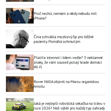
Proč nechci, nemám a nikdy nebudu mít
iPhone?
Čína schválila mozkový čip pro běžné
pacienty. Pomáhá ochrnutým
Platíte internet i lidem vedle? 3 neklamné
znaky, že vám soused potají krade domácí
Wi-Fi
Rover NASA objevil na Marsu organickou
hmotu
Jaká je nejlepší robotická sekačka na trávu v
roce 2026? Náš výběr pro každý typ zahrady