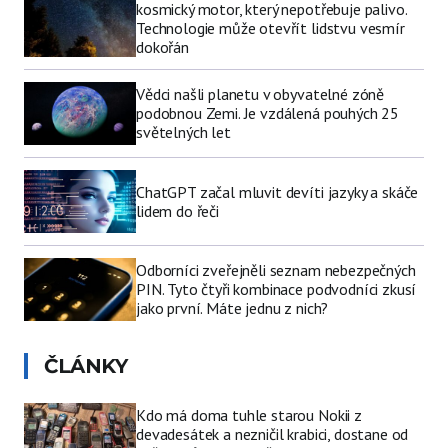
kosmický motor, který nepotřebuje palivo.
Technologie může otevřít lidstvu vesmír
dokořán
Vědci našli planetu v obyvatelné zóně
podobnou Zemi. Je vzdálená pouhých 25
světelných let
ChatGPT začal mluvit devíti jazyky a skáče
lidem do řeči
Odborníci zveřejněli seznam nebezpečných
PIN. Tyto čtyři kombinace podvodníci zkusí
jako první. Máte jednu z nich?
ČLÁNKY
Kdo má doma tuhle starou Nokii z
devadesátek a nezničil krabici, dostane od