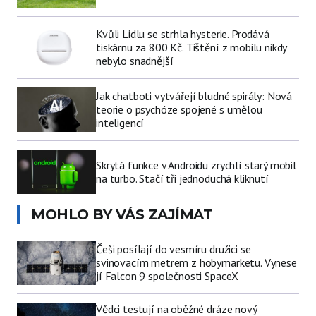
Kvůli Lidlu se strhla hysterie. Prodává
tiskárnu za 800 Kč. Tištění z mobilu nikdy
nebylo snadnější
Jak chatboti vytvářejí bludné spirály: Nová
teorie o psychóze spojené s umělou
inteligencí
Skrytá funkce v Androidu zrychlí starý mobil
na turbo. Stačí tři jednoduchá kliknutí
MOHLO BY VÁS ZAJÍMAT
Češi posílají do vesmíru družici se
svinovacím metrem z hobymarketu. Vynese
jí Falcon 9 společnosti SpaceX
Vědci testují na oběžné dráze nový