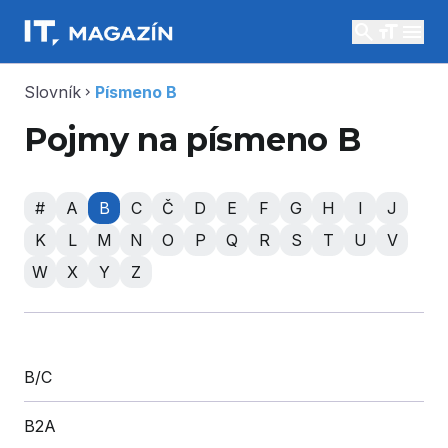
search
menu
Slovník
Písmeno B
chevron_right
Pojmy na písmeno B
#
A
B
C
Č
D
E
F
G
H
I
J
K
L
M
N
O
P
Q
R
S
T
U
V
W
X
Y
Z
B/C
B2A