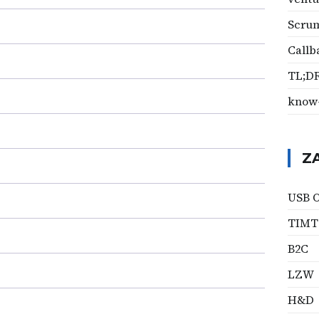
Scru
Callb
TL;D
know
Z
USB 
TIM
B2C
LZW
H&D