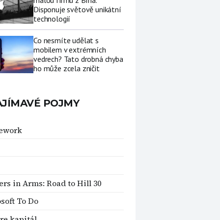
malou firmu z Brna.
Disponuje světově unikátní
technologií
Co nesmíte udělat s
mobilem v extrémních
vedrech? Tato drobná chyba
ho může zcela zničit
AJÍMAVÉ POJMY
ework
ers in Arms: Road to Hill 30
soft To Do
re kapitál