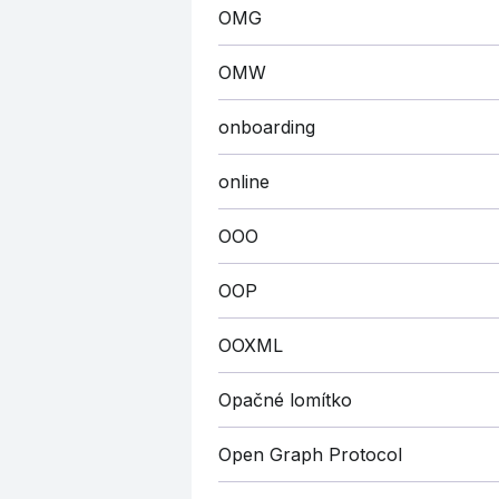
OMG
OMW
onboarding
online
OOO
OOP
OOXML
Opačné lomítko
Open Graph Protocol