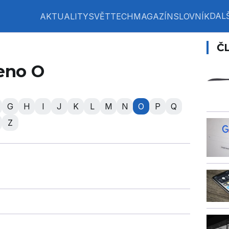
DALŠ
AKTUALITY
SVĚT
TECH
MAGAZÍN
SLOVNÍK
Č
eno O
G
H
I
J
K
L
M
N
O
P
Q
Z