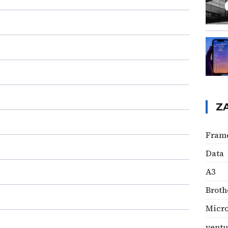
Z
Fram
Data
A3
Broth
Micro
ventu