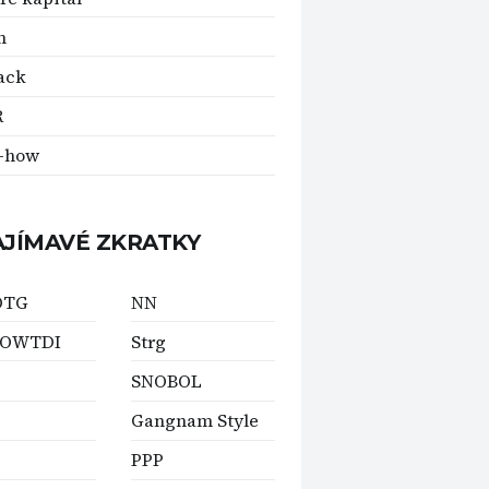
m
ack
R
-how
AJÍMAVÉ ZKRATKY
OTG
NN
TOWTDI
Strg
SNOBOL
Gangnam Style
PPP