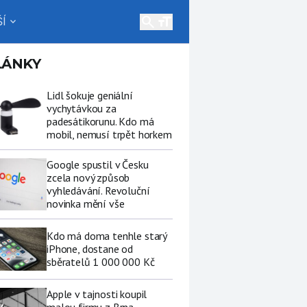
search
Í
expand_more
LÁNKY
Lidl šokuje geniální
vychytávkou za
padesátikorunu. Kdo má
mobil, nemusí trpět horkem
Google spustil v Česku
zcela nový způsob
vyhledávání. Revoluční
novinka mění vše
Kdo má doma tenhle starý
iPhone, dostane od
sběratelů 1 000 000 Kč
Apple v tajnosti koupil