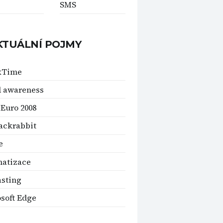
SMS
KTUÁLNÍ POJMY
kTime
 awareness
Euro 2008
Jackrabbit
e
atizace
sting
soft Edge