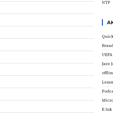
NTP
A
Quic
Brand
UEFA 
Jazz 
offlin
Lemm
Podca
Micro
E Ink