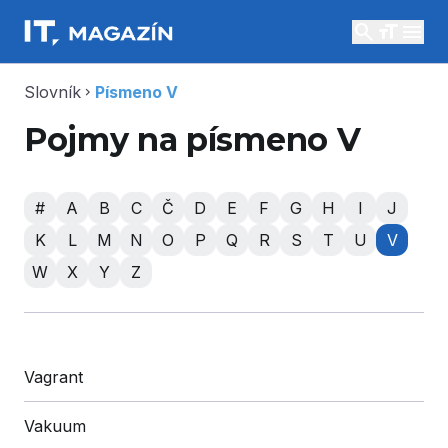
search
menu
Slovník
Písmeno V
chevron_right
Pojmy na písmeno V
#
A
B
C
Č
D
E
F
G
H
I
J
K
L
M
N
O
P
Q
R
S
T
U
V
W
X
Y
Z
Vagrant
Vakuum