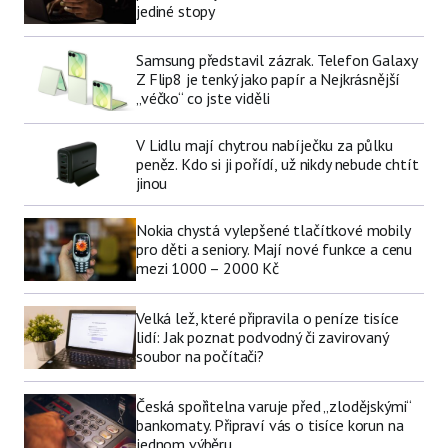
jediné stopy
Samsung představil zázrak. Telefon Galaxy
Z Flip8 je tenký jako papír a Nejkrásnější
„véčko“ co jste viděli
V Lidlu mají chytrou nabíječku za půlku
peněz. Kdo si ji pořídí, už nikdy nebude chtít
jinou
Nokia chystá vylepšené tlačítkové mobily
pro děti a seniory. Mají nové funkce a cenu
mezi 1000 – 2000 Kč
Velká lež, které připravila o peníze tisíce
lidí: Jak poznat podvodný či zavirovaný
soubor na počítači?
Česká spořitelna varuje před „zlodějskými“
bankomaty. Připraví vás o tisíce korun na
jednom výběru