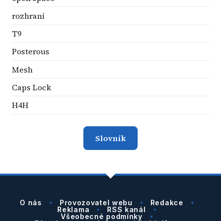
rozhraní
T9
Posterous
Mesh
Caps Lock
H4H
Slovník
O nás
Provozovatel webu
Redakce
Reklama
RSS kanál
Všeobecné podmínky