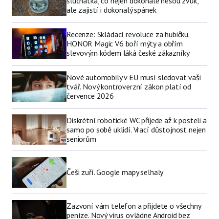
sluchátka, co nejen dokonale nesou zvuk,
ale zajistí i dokonalý spánek
Recenze: Skládací revoluce za hubičku.
HONOR Magic V6 boří mýty a obřím
slevovým kódem láká české zákazníky
Nové automobily v EU musí sledovat vaši
tvář. Nový kontroverzní zákon platí od
července 2026
Diskrétní robotické WC přijede až k posteli a
samo po sobě uklidí. Vrací důstojnost nejen
seniorům
Češi zuří. Google mapy selhaly
Zazvoní vám telefon a přijdete o všechny
peníze. Nový virus ovládne Android bez